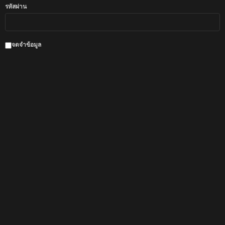
รหัสผ่าน
จดจำข้อมูล
สมัครสมาชิก
|
ลืมรหัสผ่าน
สมาชิกจากเว็บเก่า
คลิกที่นี่
งานนักแสดง
นักแสดงตัวประกอบ
รวมงานวงการบันเทิง
รับสมัครนักแสดง
อยากเป็นดารา
Facebook
Twitter