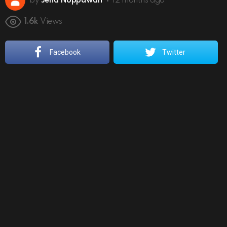
by
Jena Noppawan
12 months ago
1.6k
Views
Facebook
Twitter