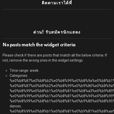
ติดตามเราได้ที่
ด่วน! รับสมัครนักแสดง
No posts match the widget criteria
Please check if there are posts that match all the below criteria. If
not, remove the wrong ones in the widget settings.
Time range: week
Categories:
%e0%b8%87%e0%b8%b2%e0%b8%99%e0%b8%9a%e0%b8%b1
%e0%b8%87%e0%b8%b2%e0%b8%99%e0%b9%80%e0%b8%9a
%e0%b8%99%e0%b8%b1%e0%b8%81%e0%b8%a3%e0%b9%89
%e0%b8%99%e0%b8%b1%e0%b8%81%e0%b8%94%e0%b8%99
%e0%b8%99%e0%b8%b1%e0%b8%81%e0%b9%80%e0%b8%95
dancer,
%e0%b8%99%e0%b8%b1%e0%b8%81%e0%b9%81%e0%b8%aa