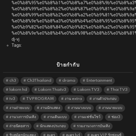
%e0%b8%95%e0%b8%b1%e0%b8%a7%e0%b8%9b%e0%b8%a3
%e0%b8%99%e0%b8%b2%e0%b8%87%e0%b9%81%e0%b8%9a
%e0%b8%99%e0%b8%b2%e0%b8%a2%e0%b9%81%e0%b8%9a%
%e0%b8%9e%e0%b8%a3%e0%b8%b4%e0%b8%95%e0%b8%95
%e0%b9%82%e0%b8%84%e0%b9%82%e0%b8%a2%e0%b8%95%
%e0%b8%9e%e0%b8%b4%e0%b8%98%e0%b8%b5%e0%b8%81
dj-vj
Tags:
ป้ายกำกับ
ch3
Ch3Thailand
drama
Entertainment
lakorn hd
Lakorn Thaitv3
Lakorn TV3
Thai TV3
tv3
TVPROGRAM
งาน extra
งานตัวประกอบ
งานถ่ายแบบ
งานนักแสดง
งานนางแบบ
งานนายแบบ
งานวงการบันเทิง
งานเดินแบบ
งานแฟชั่นโชว์
ช่อง3
ถ่ายนิตยสาร
นักแสดงประกอบ
รวมงานวงการบันเทิง
รับสมัครนักแสดง
ละคร
ละคร hd
ละคร VIP รักซ่อนชู้