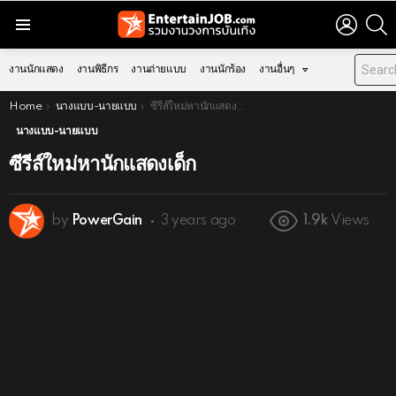
LOGIN
S
Menu
งานนักแสดง
งานพิธีกร
งานถ่ายแบบ
งานนักร้อง
งานอื่นๆ
You are here:
Home
นางแบบ-นายแบบ
ซีรีส์ใหม่หานักแสดงเด็ก
นางแบบ-นายแบบ
ซีรีส์ใหม่หานักแสดงเด็ก
by
PowerGain
3 years ago
1.9k
Views