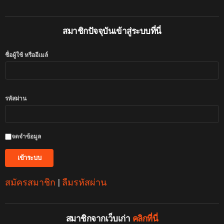
สมาชิกปัจจุบันเข้าสู่ระบบที่นี่
ชื่อผู้ใช้ หรืออีเมล์
รหัสผ่าน
จดจำข้อมูล
สมัครสมาชิก
|
ลืมรหัสผ่าน
สมาชิกจากเว็บเก่า
คลิกที่นี่