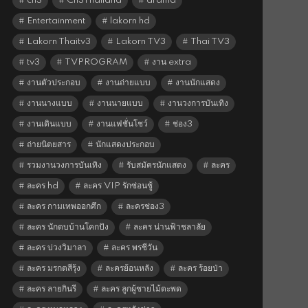
ch3
Ch3Thailand
drama
Entertainment
lakorn hd
Lakorn Thaitv3
Lakorn TV3
Thai TV3
tv3
TVPROGRAM
งาน extra
งานตัวประกอบ
งานถ่ายแบบ
งานนักแสดง
งานนางแบบ
งานนายแบบ
งานวงการบันเทิง
งานเดินแบบ
งานแฟชั่นโชว์
ช่อง3
ถ่ายนิตยสาร
นักแสดงประกอบ
รวมงานวงการบันเทิง
รับสมัครนักแสดง
ละคร
ละคร hd
ละคร VIP รักซ่อนชู้
ละคร กามเทพออกศึก
ละครช่อง3
ละคร นักตบบ้านโคกปัง
ละคร น่านฟ้าชลาลัย
ละคร บ่วงวิมาลา
ละคร พรชีวัน
ละคร มรกตสีรุ้ง
ละครย้อนหลัง
ละคร ร้อยป่า
ละคร ลายกินรี
ละคร ลูกผู้ชายไม้ตะพด