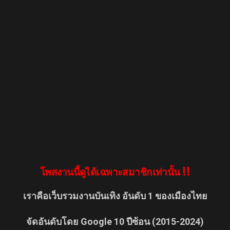
โพสงานนี้ดูได้เฉพาะสมาชิกเท่านั้น !!
เราคือเว็บรวมงานบันเทิง อันดับ 1 ของเมืองไทย
จัดอันดับโดย Google 10 ปีซ้อน (2015-2024)