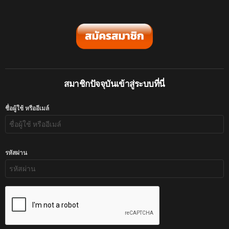
สมาชิกปัจจุบันเข้าสู่ระบบที่นี่
ชื่อผู้ใช้ หรืออีเมล์
รหัสผ่าน