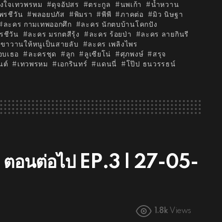
งใจเทวพรหม
ดุจอัปสร
ตระกูล
นพเก้า
น้ำหวาน
พรชีวัน
พลอยปภัส
พิมรา
พีพี
ภาคต่อ
มิว นิษฐา
ละคร กามเทพออกศึก
ละคร นักตบบ้านโคกปัง
รชีวัน
ละคร มรกตสีรุ้ง
ละคร ร้อยป่า
ละคร ลายกินรี
ขาวานให้หนูเป็นสายลับ
ละคร เพลิงไพร
อบเธอ
ละครชุด
ลูก
ลูเซียโน่
ศุภพงษ์
สรุจ
นต์
เทวพรหม
เอกรินทร์
แดนนี่
โป๊ป ธนวรรธน์
บ ตอนต่อไป EP.3 | 27-05-
1.8k
Views