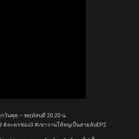
วันพุธ – พฤหัสบดี 20.20 น.
กด33 #ละครช่อง3 #เขาวานให้หนูเป็นสายลับEP2