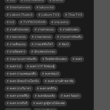
ch3
Ch3Thailand
drama
Entertainment
lakorn hd
Lakorn Thaitv3
Lakorn TV3
Thai TV3
tv3
TVPROGRAM
งาน extra
งานตัวประกอบ
งานถ่ายแบบ
งานนักแสดง
งานนางแบบ
งานนายแบบ
งานวงการบันเทิง
งานเดินแบบ
งานแฟชั่นโชว์
ช่อง3
ถ่ายนิตยสาร
นักแสดงประกอบ
รวมงานวงการบันเทิง
รับสมัครนักแสดง
ละคร
ละคร hd
ละคร VIP รักซ่อนชู้
ละคร กามเทพออกศึก
ละครช่อง3
ละคร นักตบบ้านโคกปัง
ละคร น่านฟ้าชลาลัย
ละคร บ่วงวิมาลา
ละคร พรชีวัน
ละคร มรกตสีรุ้ง
ละครย้อนหลัง
ละคร ร้อยป่า
ละคร ลายกินรี
ละคร ลูกผู้ชายไม้ตะพด