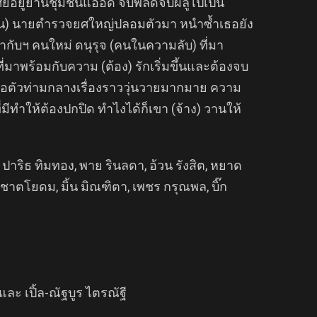
ัยอยู่ย่านชุมชนแออัด จับพลัดจับผลูไปเป็น
วาน) นายตำรวจยศใหญ่ปลอมตัวมา หนำซ้ำเธอยัง
กำกับฯ คนใหม่ ดนุรุจ (คนในความลับ) ที่มา
่มาพร้อมกับความ (ต้อง) รักเริ่มขึ้นและต้องจบ
่มก่อตัวท่ามกลางเรื่องราววุ่นวายมากมาย ความ
่มีทำให้ต้องปกปิด ทำไงได้ก็เขา (จ้าง) วานให้
 ปาริธ ทิมทอง, พาย รินลดา, อ้วน รังสิต, หยาด
ย ชาตโยดม, มิ้น มิณฑิตา, เพชร กรุณพล, บิ๊ก
ละ เปิ้ล-ณัฐบูร ไตรณัฐี