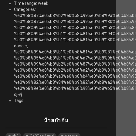
Time range: week
Categories:
%e0%b8%87%e0%b8%b2%e0%b8%99%e0%b8%9a%e0%b8%b
%e0%b8%87%e0%b8%b2%e0%b8%99%e0%b9%80%e0%b8%9
%e0%b8%99%e0%b8%b1%e0%b8%81%e0%b8%a3%e0%b9%8
%e0%b8%99%e0%b8%b1%e0%b8%81%e0%b8%94%e0%b8%99
%e0%b8%99%e0%b8%b1%e0%b8%81%e0%b9%80%e0%b8%9
dancer,
%e0%b8%99%e0%b8%b1%e0%b8%81%e0%b9%81%e0%b8%a
%e0%b8%95%e0%b8%b1%e0%b8%a7%e0%b8%9b%e0%b8%a3
%e0%b8%99%e0%b8%b2%e0%b8%87%e0%b9%81%e0%b8%9a
%e0%b8%99%e0%b8%b2%e0%b8%a2%e0%b9%81%e0%b8%9a
%e0%b8%9e%e0%b8%a3%e0%b8%b4%e0%b8%95%e0%b8%9
%e0%b9%82%e0%b8%84%e0%b9%82%e0%b8%a2%e0%b8%95
%e0%b8%9e%e0%b8%b4%e0%b8%98%e0%b8%b5%e0%b8%81
dj-vj
Tags:
ป้ายกำกับ