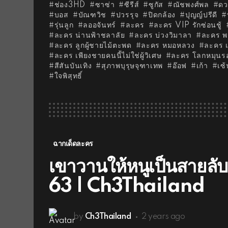
ช่อง3HD
ซาซ่า
ซีรีส์
ซูกัส
ณัชพงศ์พล
ดว
บอส
บัณฑวิช
ปวรรุจ
ปิดกล้อง
ปุญญ์ปรีดี
รุ่นลูก
ลออจันทร์
ละคร
ละคร VIP รักซ่อนชู้
ละคร น่านฟ้าชลาลัย
ละคร บ่วงวิมาลา
ละคร พ
ละคร ลูกผู้ชายไม้ตะพด
ละคร หมอหลวง
ละคร เ
ละคร เพียงชายคนนี้ไม่ใช่ผู้วิเศษ
ละคร โลกหมุนร
สีสันบันเทิง
สุภาพบุรุษจุฑาเทพ
อ๊อฟ
เก้า
เซ้
ใจพิสุทธิ์
ฉากเด็ดละคร
เขาวานให้หนูเป็นสายลั
63 | Ch3Thailand
by
Ch3Thailand
2 years ago