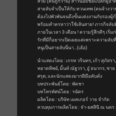
ส้วม (คนถูกวาน) สาวน้อยชื่อแปลกผู้อาศ
สายลับจำเป็นให้กับ ทวนเทพ (คนจ้าง
ต้องไปพัวพันจนถึงขั้นแต่งงานกับรองผู้
พร้อมคำครหาว่าใช้เส้นสาย! ภารกิจลับที
ภายในเวลา 3 เดือน ! ความรู้สึกดีๆ เริ
รักที่มีก็อยากเปิดเผยแต่เพราะความลับที
หนูเป็นสายลับนี่นา…(เฮ้อ)
นำแสดงโดย : เกรท วรินทร, เก้า สุภัสรา,
หยาดทิพย์, มิ้นท์ ณัฐวรา, อู๋ ธนากร, ชา
ศรุต, และนักแสดงมากฝีมือคับคั่ง
บทประพันธ์โดย : พัดชา
บทโทรทัศน์โดย : รฉัตร
ผลิตโดย : บริษัท เมคเกอร์ วาย จำกัด
ควบคุมการผลิตโดย : จ๋า-ยศสินี ณ นคร แ