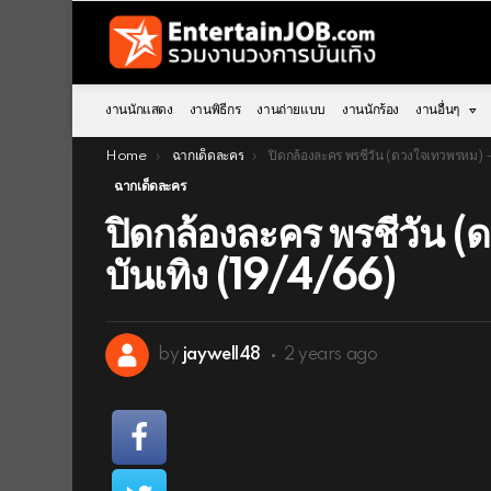
งานนักแสดง
งานพิธีกร
งานถ่ายแบบ
งานนักร้อง
งานอื่นๆ
You are here:
Home
ฉากเด็ดละคร
ปิดกล้องละคร พรชีวัน (ดวงใจเทวพรหม) – สีสันบันเทิง (19/4
ฉากเด็ดละคร
ปิดกล้องละคร พรชีวัน (
บันเทิง (19/4/66)
by
jaywell48
2 years ago