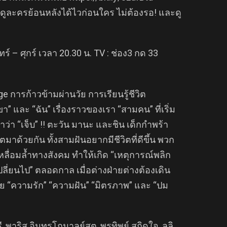
ูละครย้อนหลังได้ไวก่อนใคร ไม่ต้องรอ! และดู
– ศุกร์ เวลา 20.30 น. TV : ช่อง3 กด 33
การก้าวข้ามผ่านวัย การเรียนรู้ชีวิต
” และ “ฉัน” เรื่องราวของเรา “สามคน” ที่เริ่ม
ว่า “เจ็บ” !! ตะวัน มานะ และชิน เด็กกำพร้า
มาด้วยกัน ทั้งสามฝันอยากมีชีวิตที่ดีขึ้น พวก
ื่อมล้ำทางสังคม ทำให้เกิด “เหตุการณ์พลิก
ปลี่ยนไป” ตลอดกาล เมื่อต่างฝ่ายต่างต้องเดิน
้วย “ความรัก” “ความฝัน” “มิตรภาพ” และ “ปม
ี, พาริส อินทรโกมาลย์สุต, พรทิพย์ สกิดใจ, ลลิ