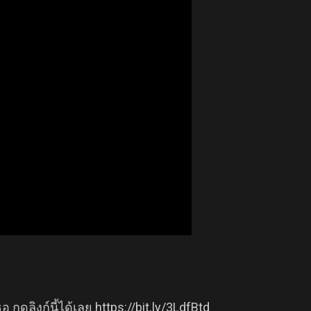
กดลิงก์นี้ได้เลย https://bit.ly/3LdfBtd