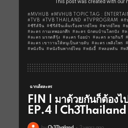
This post was created with our
MVHUB
MVHUB TOPIC TAG : ENTERTA
TVB
TVB THAILAND
TVPROGRAM
กั
ซีรีส์จีน
ซีรีส์จีนเต็มเรื่องพากย์ไทย
พากย์ไทย
ย
ละคร กามเทพออกศึก
ละคร นักตบบ้านโคกปัง
ล
ละคร มรกตสีรุ้ง
ละคร ร้อยป่า
ละคร ลายกินรี
ละคร เขาวานให้หนูเป็นสายลับ
ละคร เพลิงไพร
หนังจีน
หนังจีนพากย์ไทย
หยังอี้
หลอหลัน
หล
ฉากเด็ดละคร
FIN | มาด้วยกันก็ต้องไ
EP.4 | Ch3Thailand
by
Ch3Thailand
2 years ago