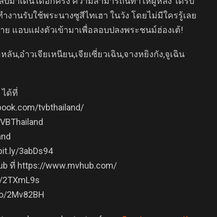
าเดินได้อีกครั้ง ความสามารถนี้ทำให้ฝูหลิง ได้รับ
ำงานรับใช้พระนางซูสีไทเฮา ในวัง โดยไม่มีใครรู้เลย
ารร้าย แอบแฝงตัวเข้ามาเพื่อลอบปลงพระชนม์ฮ่องเต้!
หลัน,อ๋าวเจียเหนียน,เจียเซี่ยวเฉิน,จางหยิงกัง,จูเฉิน
ด้ที่
book.com/tvbthailand/
/TVBThailand
and
bit.ly/3abDs94
b ที่ https://www.mvhub.com/
.ly/2TXmL9s
.co/2Mv82BH