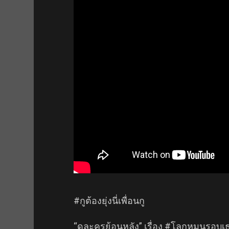
#กูต้องยุ่งนี่เพื่อนกู
“ดูละครย้อนหลัง” เรื่อง #โลกหมุนรอบเธอ 