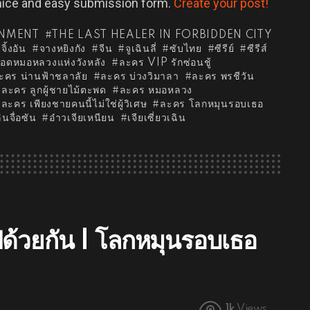
 nice and easy submission form.
Create your post!
INMENT
THE LAST HEALER IN FORBIDDEN CITY
วจิ้งอัน
จางหยิงกัง
จีน
จูเฉินลี่
ซับไทย
ซีรีย์
ซีรีส์
อดหมอหลวงแห่งวังหลัง
ละคร VIP รักซ่อนชู้
ะคร น่านฟ้าชลาลัย
ละคร บ่วงวิมาลา
ละคร พรชีวัน
ละคร ลูกผู้ชายไม้ตะพด
ละคร หมอหลวง
ละคร เพียงชายคนนี้ไม่ใช่ผู้วิเศษ
ละคร โลกหมุนรอบเธอ
ินจื่อซัน
อ๋าวเจียเหนียน
เจียเซี่ยวเฉิน
ปด้วยกัน | โลกหมุนรอบเธอ
1k
Views