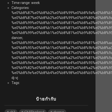
Time range: week
Categories:
%e0%b8%87%e0%b8%b2%e0%b8%99%e0%b8%9a%e0%b8%b
%e0%b8%87%e0%b8%b2%e0%b8%99%e0%b9%80%e0%b8%9
%e0%b8%99%e0%b8%b1%e0%b8%81%e0%b8%a3%e0%b9%8
%e0%b8%99%e0%b8%b1%e0%b8%81%e0%b8%94%e0%b8%99
%e0%b8%99%e0%b8%b1%e0%b8%81%e0%b9%80%e0%b8%9
dancer,
%e0%b8%99%e0%b8%b1%e0%b8%81%e0%b9%81%e0%b8%a
%e0%b8%95%e0%b8%b1%e0%b8%a7%e0%b8%9b%e0%b8%a3
%e0%b8%99%e0%b8%b2%e0%b8%87%e0%b9%81%e0%b8%9a
%e0%b8%99%e0%b8%b2%e0%b8%a2%e0%b9%81%e0%b8%9a
%e0%b8%9e%e0%b8%a3%e0%b8%b4%e0%b8%95%e0%b8%9
%e0%b9%82%e0%b8%84%e0%b9%82%e0%b8%a2%e0%b8%95
%e0%b8%9e%e0%b8%b4%e0%b8%98%e0%b8%b5%e0%b8%81
dj-vj
Tags:
ป้ายกำกับ