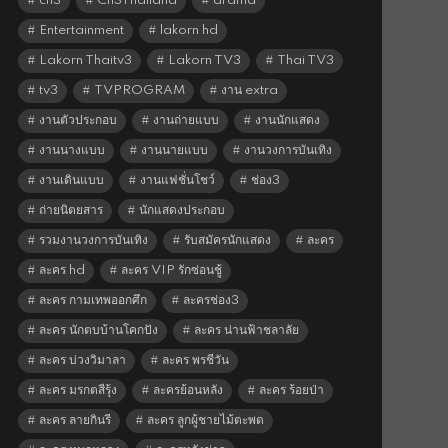
ch3
Ch3Thailand
drama
Entertainment
lakorn hd
Lakorn Thaitv3
Lakorn TV3
Thai TV3
tv3
TVPROGRAM
งาน extra
งานตัวประกอบ
งานถ่ายแบบ
งานนักแสดง
งานนางแบบ
งานนายแบบ
งานวงการบันเทิง
งานเดินแบบ
งานแฟชั่นโชว์
ช่อง3
ถ่ายนิตยสาร
นักแสดงประกอบ
รวมงานวงการบันเทิง
รับสมัครนักแสดง
ละคร
ละคร hd
ละคร VIP รักซ่อนชู้
ละคร กามเทพออกศึก
ละครช่อง3
ละคร นักตบบ้านโคกปัง
ละคร น่านฟ้าชลาลัย
ละคร บ่วงวิมาลา
ละคร พรชีวัน
ละคร มรกตสีรุ้ง
ละครย้อนหลัง
ละคร ร้อยป่า
ละคร ลายกินรี
ละคร ลูกผู้ชายไม้ตะพด