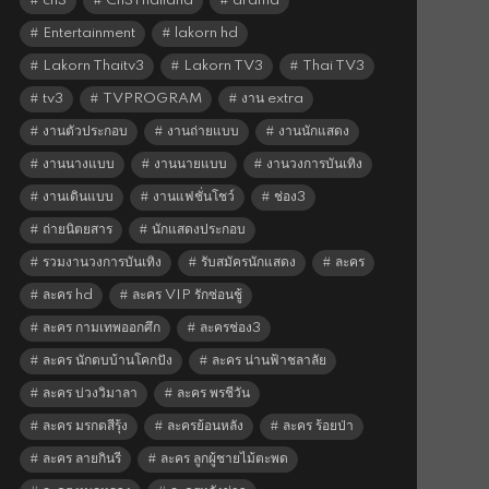
ch3
Ch3Thailand
drama
Entertainment
lakorn hd
Lakorn Thaitv3
Lakorn TV3
Thai TV3
tv3
TVPROGRAM
งาน extra
งานตัวประกอบ
งานถ่ายแบบ
งานนักแสดง
งานนางแบบ
งานนายแบบ
งานวงการบันเทิง
งานเดินแบบ
งานแฟชั่นโชว์
ช่อง3
ถ่ายนิตยสาร
นักแสดงประกอบ
รวมงานวงการบันเทิง
รับสมัครนักแสดง
ละคร
ละคร hd
ละคร VIP รักซ่อนชู้
ละคร กามเทพออกศึก
ละครช่อง3
ละคร นักตบบ้านโคกปัง
ละคร น่านฟ้าชลาลัย
ละคร บ่วงวิมาลา
ละคร พรชีวัน
ละคร มรกตสีรุ้ง
ละครย้อนหลัง
ละคร ร้อยป่า
ละคร ลายกินรี
ละคร ลูกผู้ชายไม้ตะพด