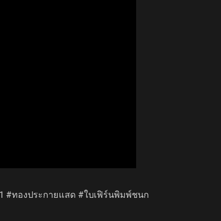
31 #ทองประกายแสด #ใบเฟิร์นพิมพ์ชนก