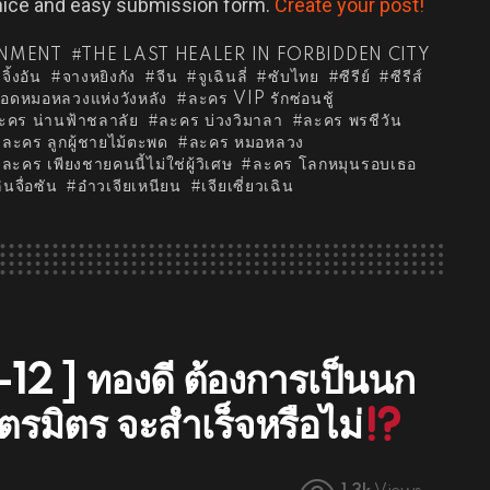
 nice and easy submission form.
Create your post!
INMENT
THE LAST HEALER IN FORBIDDEN CITY
วจิ้งอัน
จางหยิงกัง
จีน
จูเฉินลี่
ซับไทย
ซีรีย์
ซีรีส์
อดหมอหลวงแห่งวังหลัง
ละคร VIP รักซ่อนชู้
ะคร น่านฟ้าชลาลัย
ละคร บ่วงวิมาลา
ละคร พรชีวัน
ละคร ลูกผู้ชายไม้ตะพด
ละคร หมอหลวง
ละคร เพียงชายคนนี้ไม่ใช่ผู้วิเศษ
ละคร โลกหมุนรอบเธอ
ินจื่อซัน
อ๋าวเจียเหนียน
เจียเซี่ยวเฉิน
2 ] ทองดี ต้องการเป็นนก
รมิตร จะสำเร็จหรือไม่