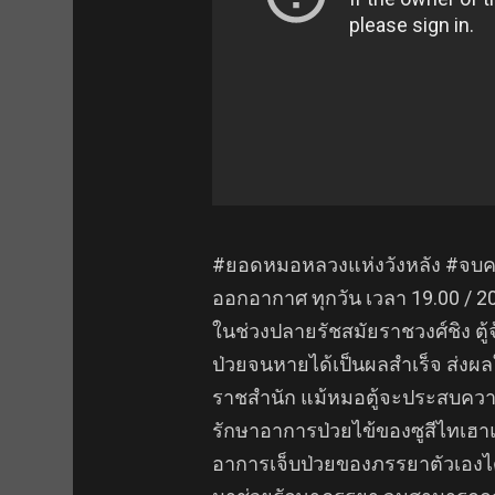
#ยอดหมอหลวงแห่งวังหลัง #จบค
ออกอากาศ ทุกวัน เวลา 19.00 / 20
ในช่วงปลายรัชสมัยราชวงศ์ชิง ตู้
ป่วยจนหายได้เป็นผลสำเร็จ ส่งผ
ราชสำนัก แม้หมอตู้จะประสบควา
รักษาอาการป่วยไข้ของซูสีไทเฮา
อาการเจ็บป่วยของภรรยาตัวเองได้