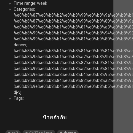
Time range: week
Categories:
%e0%b8%87%e0%b8%b2%e0%b8%99%e0%b8%9a%e0%b8%b
%e0%b8%87%e0%b8%b2%e0%b8%99%e0%b9%80%e0%b8%9
%e0%b8%99%e0%b8%b1%e0%b8%81%e0%b8%a3%e0%b9%8
%e0%b8%99%e0%b8%b1%e0%b8%81%e0%b8%94%e0%b8%99
%e0%b8%99%e0%b8%b1%e0%b8%81%e0%b9%80%e0%b8%9
dancer,
%e0%b8%99%e0%b8%b1%e0%b8%81%e0%b9%81%e0%b8%a
%e0%b8%95%e0%b8%b1%e0%b8%a7%e0%b8%9b%e0%b8%a3
%e0%b8%99%e0%b8%b2%e0%b8%87%e0%b9%81%e0%b8%9a
%e0%b8%99%e0%b8%b2%e0%b8%a2%e0%b9%81%e0%b8%9a
%e0%b8%9e%e0%b8%a3%e0%b8%b4%e0%b8%95%e0%b8%9
%e0%b9%82%e0%b8%84%e0%b9%82%e0%b8%a2%e0%b8%95
%e0%b8%9e%e0%b8%b4%e0%b8%98%e0%b8%b5%e0%b8%81
dj-vj
Tags:
ป้ายกำกับ