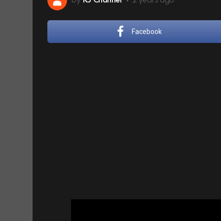
by
KJ Channel
2 years ago
Facebook