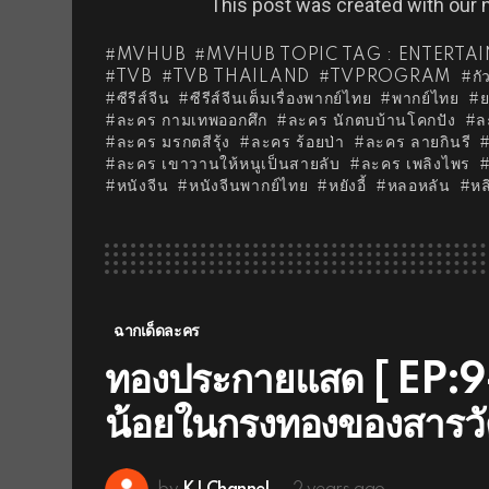
This post was created with our
MVHUB
MVHUB TOPIC TAG : ENTERTA
TVB
TVB THAILAND
TVPROGRAM
กั
ซีรีส์จีน
ซีรีส์จีนเต็มเรื่องพากย์ไทย
พากย์ไทย
ย
ละคร กามเทพออกศึก
ละคร นักตบบ้านโคกปัง
ล
ละคร มรกตสีรุ้ง
ละคร ร้อยป่า
ละคร ลายกินรี
ละคร เขาวานให้หนูเป็นสายลับ
ละคร เพลิงไพร
หนังจีน
หนังจีนพากย์ไทย
หยังอี้
หลอหลัน
หล
ฉากเด็ดละคร
ทองประกายแสด [ EP:9-1
น้อยในกรงทองของสารวัต