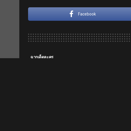
Facebook
ฉากเด็ดละคร
FIN | มีอะไรต้องบอกตะ
หมุนรอบเธอ EP.14 | 
by
Ch3Thailand
2 years ago
Facebook