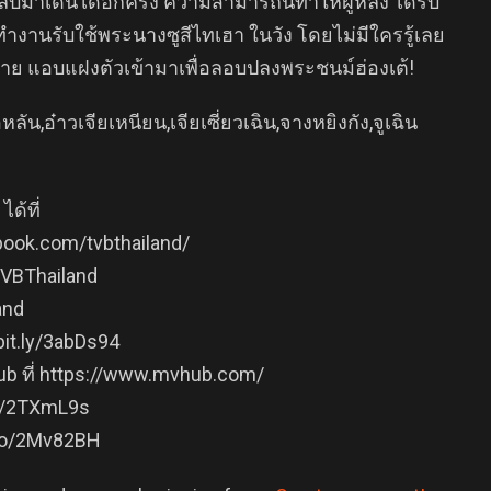
าเดินได้อีกครั้ง ความสามารถนี้ทำให้ฝูหลิง ได้รับ
ำงานรับใช้พระนางซูสีไทเฮา ในวัง โดยไม่มีใครรู้เลย
ารร้าย แอบแฝงตัวเข้ามาเพื่อลอบปลงพระชนม์ฮ่องเต้!
หลัน,อ๋าวเจียเหนียน,เจียเซี่ยวเฉิน,จางหยิงกัง,จูเฉิน
ด้ที่
book.com/tvbthailand/
/TVBThailand
and
bit.ly/3abDs94
b ที่ https://www.mvhub.com/
.ly/2TXmL9s
.co/2Mv82BH