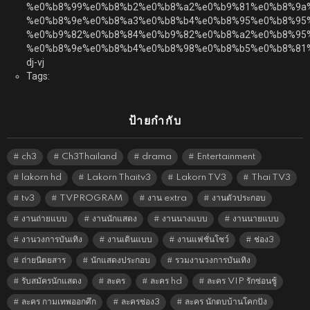
%e0%b8%99%e0%b8%b2%e0%b8%a2%e0%b9%81%e0%b8%9a%
%e0%b8%9e%e0%b8%a3%e0%b8%b4%e0%b8%95%e0%b8%95
%e0%b9%82%e0%b8%84%e0%b9%82%e0%b8%a2%e0%b8%95%
%e0%b8%9e%e0%b8%b4%e0%b8%98%e0%b8%b5%e0%b8%81
dj-vj
Tags:
ป้ายกำกับ
ch3
Ch3Thailand
drama
Entertainment
lakorn hd
Lakorn Thaitv3
Lakorn TV3
Thai TV3
tv3
TVPROGRAM
งาน extra
งานตัวประกอบ
งานถ่ายแบบ
งานนักแสดง
งานนางแบบ
งานนายแบบ
งานวงการบันเทิง
งานเดินแบบ
งานแฟชั่นโชว์
ช่อง3
ถ่ายนิตยสาร
นักแสดงประกอบ
รวมงานวงการบันเทิง
รับสมัครนักแสดง
ละคร
ละคร hd
ละคร VIP รักซ่อนชู้
ละคร กามเทพออกศึก
ละครช่อง3
ละคร นักตบบ้านโคกปัง