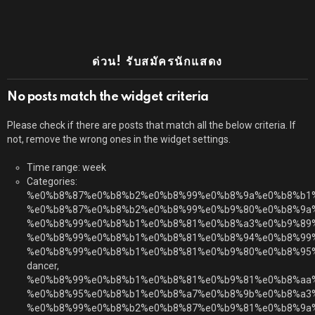
ด่วน! รับสมัครนักแสดง
No posts match the widget criteria
Please check if there are posts that match all the below criteria. If
not, remove the wrong ones in the widget settings.
Time range: week
Categories:
%e0%b8%87%e0%b8%b2%e0%b8%99%e0%b8%9a%e0%b8%b1
%e0%b8%87%e0%b8%b2%e0%b8%99%e0%b9%80%e0%b8%9a
%e0%b8%99%e0%b8%b1%e0%b8%81%e0%b8%a3%e0%b9%89
%e0%b8%99%e0%b8%b1%e0%b8%81%e0%b8%94%e0%b8%99
%e0%b8%99%e0%b8%b1%e0%b8%81%e0%b9%80%e0%b8%95
dancer,
%e0%b8%99%e0%b8%b1%e0%b8%81%e0%b9%81%e0%b8%aa
%e0%b8%95%e0%b8%b1%e0%b8%a7%e0%b8%9b%e0%b8%a3
%e0%b8%99%e0%b8%b2%e0%b8%87%e0%b9%81%e0%b8%9a