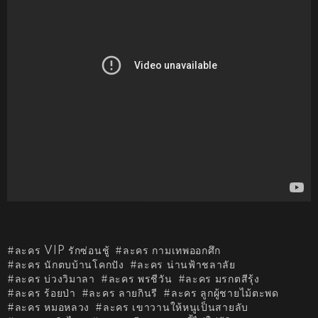
ละคร VIP รักซ่อนชู้
ละคร กามเทพออกศึก
ละคร นักตบบ้านโคกปัง
ละคร น่านฟ้าชลาลัย
ละคร บ่วงวิมาลา
ละคร พรชีวัน
ละคร มรกตสีรุ้ง
ละคร ร้อยป่า
ละคร ลายกินรี
ละคร ลูกผู้ชายไม้ตะพด
ละคร หมอหลวง
ละคร เขาวานให้หนูเป็นสายลับ