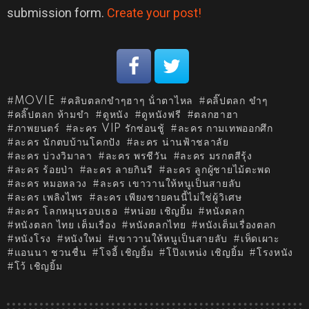
submission form.
Create your post!
MOVIE
คลิบตลกขําๆฮาๆ น้ําตาไหล
คลิ๊ปตลก ขําๆ
คลิ๊ปตลก ห้ามขํา
ดูหนัง
ดูหนังฟรี
ตลกฮาฮา
ภาพยนตร์
ละคร VIP รักซ่อนชู้
ละคร กามเทพออกศึก
ละคร นักตบบ้านโคกปัง
ละคร น่านฟ้าชลาลัย
ละคร บ่วงวิมาลา
ละคร พรชีวัน
ละคร มรกตสีรุ้ง
ละคร ร้อยป่า
ละคร ลายกินรี
ละคร ลูกผู้ชายไม้ตะพด
ละคร หมอหลวง
ละคร เขาวานให้หนูเป็นสายลับ
ละคร เพลิงไพร
ละคร เพียงชายคนนี้ไม่ใช่ผู้วิเศษ
ละคร โลกหมุนรอบเธอ
หน่อย เชิญยิ้ม
หนังตลก
หนังตลก ไทย เต็มเรื่อง
หนังตลกไทย
หนังเต็มเรื่องตลก
หนังโรง
หนังใหม่
เขาวานให้หนูเป็นสายลับ
เห็ดเผาะ
แอนนา ชวนชื่น
โจอี้ เชิญยิ้ม
โป๊งเหน่ง เชิญยิ้ม
โรงหนัง
โว้ เชิญยิ้ม