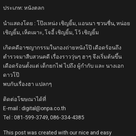
ประเภท: หนังตลก
นำแสดงโดย : โป๊งเหน่ง เชิญยิ้ม, แอนนา ชวนชื่น, หน่อย
เชิญยิ้ม, เห็ดเผาะ, โจอี้ เชิญยิ้ม, โว้ เชิญยิ้ม
เกิดคดีอาชญากรรมในกองถ่ายหนังโป๊ เดือดร้อนถึง
ตำรวจมาสืบสวนคดี เรื่องราววุ่นๆ ฮาๆ จึงเริ่มต้นขึ้น
เดือดร้อนตั้งแต่ เด็กยกไฟ ไปถึง ผู้กำกับ และ นางเอก
ดาวโป๊
พบกับเรื่องฮา แปลกๆ
ติดต่อโฆษณาได้ที่
E-mail : digital@onpa.co.th
Tel : 081-599-3749, 086-334-4385
This post was created with our nice and easy