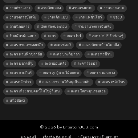
งานถ่ายแบบ
งานนักแสดง
งานนางแบบ
งานนายแบบ
งานวงการบันเทิง
งานเดินแบบ
งานแฟชั่นโชว์
ช่อง3
ถ่ายนิตยสาร
นักแสดงประกอบ
รวมงานวงการบันเทิง
รับสมัครนักแสดง
ละคร
ละคร hd
ละคร VIP รักซ่อนชู้
ละคร กามเทพออกศึก
ละครช่อง3
ละคร นักตบบ้านโคกปัง
ละคร น่านฟ้าชลาลัย
ละคร บ่วงวิมาลา
ละคร พรชีวัน
ละคร มรกตสีรุ้ง
ละครย้อนหลัง
ละคร ร้อยป่า
ละคร ลายกินรี
ละคร ลูกผู้ชายไม้ตะพด
ละคร หมอหลวง
ละครหลังข่าว
ละคร เขาวานให้หนูเป็นสายลับ
ละคร เพลิงไพร
ละคร เพียงชายคนนี้ไม่ใช่ผู้วิเศษ
ละคร โลกหมุนรอบเธอ
หนังช่อง3
© 2026 by EntertainJOB.com
เซลเพจฟรี
เรื่องฮิต ติดเทรนด์
นโยบายความเป็นส่วนตัว