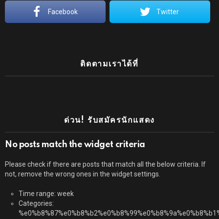
Facebook
Twitter
ติดตามเราได้ที่
ด่วน! รับสมัครนักแสดง
No posts match the widget criteria
Please check if there are posts that match all the below criteria. If
not, remove the wrong ones in the widget settings.
Time range: week
Categories:
%e0%b8%87%e0%b8%b2%e0%b8%99%e0%b8%9a%e0%b8%b1