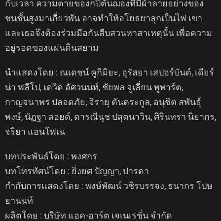
กับเวลา ความตายของกปิตันฌองที่มีผ้าลายอย่างของ
ชนชั้นสูงมาเกี่ยวพัน อาจทำให้อโยธยาลุกเป็นไฟ เขา
และเธอจึงต้องร่วมมือกันสืบสวนหาสาเหตุนั้น เพื่อความ
อยู่รอดของแผ่นดินสยาม
นำแสดงโดย : ณเดชน์ คูกิมิยะ, อุรัสยา เสปอร์บันด์, เดียร์
น่า ฟลีโป, เดวิด อัศวนนท์, ชัยพล จูเลี่ยน พูพาร์ต,
กาญจนาพร ปลอดภัย, จิรายุ ตันตระกูล, อนุชิต สพันธุ์
พงษ์, นัฏฐา ลอยด์, ดารณีนุช ปสุตนาวิน, ศิรินทรา นิยากร,
จริยา แอนโฟเน
บทประพันธ์โดย : พงศกร
บทโทรทัศน์โดย : ยิ่งยศ ปัญญา, ปารดา
กำกับการแสดงโดย : พงษ์พัฒน์ วชิรบรรจง, ธนากร โปษ
ยานนท์
ผลิตโดย : บริษัท แอค-อาร์ต เจเนเรชั่น จำกัด