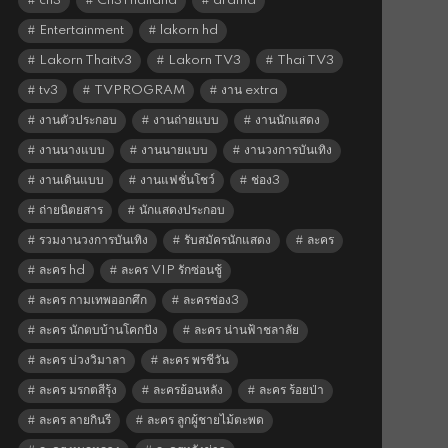
ch3
Ch3Thailand
drama
Entertainment
lakorn hd
Lakorn Thaitv3
Lakorn TV3
Thai TV3
tv3
TVPROGRAM
งาน extra
งานตัวประกอบ
งานถ่ายแบบ
งานนักแสดง
งานนางแบบ
งานนายแบบ
งานวงการบันเทิง
งานเดินแบบ
งานแฟชั่นโชว์
ช่อง3
ถ่ายนิตยสาร
นักแสดงประกอบ
รวมงานวงการบันเทิง
รับสมัครนักแสดง
ละคร
ละคร hd
ละคร VIP รักซ่อนชู้
ละคร กามเทพออกศึก
ละครช่อง3
ละคร นักตบบ้านโคกปัง
ละคร น่านฟ้าชลาลัย
ละคร บ่วงวิมาลา
ละคร พรชีวัน
ละคร มรกตสีรุ้ง
ละครย้อนหลัง
ละคร ร้อยป่า
ละคร ลายกินรี
ละคร ลูกผู้ชายไม้ตะพด