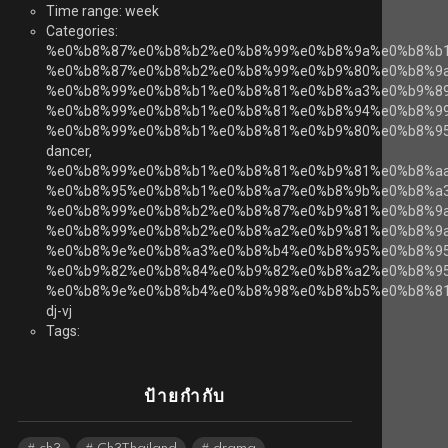
Time range: week
Categories:
%e0%b8%87%e0%b8%b2%e0%b8%99%e0%b8%9a%e0%b8%b
%e0%b8%87%e0%b8%b2%e0%b8%99%e0%b9%80%e0%b8%9
%e0%b8%99%e0%b8%b1%e0%b8%81%e0%b8%a3%e0%b9%8
%e0%b8%99%e0%b8%b1%e0%b8%81%e0%b8%94%e0%b8%99
%e0%b8%99%e0%b8%b1%e0%b8%81%e0%b9%80%e0%b8%9
dancer,
%e0%b8%99%e0%b8%b1%e0%b8%81%e0%b9%81%e0%b8%a
%e0%b8%95%e0%b8%b1%e0%b8%a7%e0%b8%9b%e0%b8%a3
%e0%b8%99%e0%b8%b2%e0%b8%87%e0%b9%81%e0%b8%9a
%e0%b8%99%e0%b8%b2%e0%b8%a2%e0%b9%81%e0%b8%9a
%e0%b8%9e%e0%b8%a3%e0%b8%b4%e0%b8%95%e0%b8%9
%e0%b9%82%e0%b8%84%e0%b9%82%e0%b8%a2%e0%b8%95
%e0%b8%9e%e0%b8%b4%e0%b8%98%e0%b8%b5%e0%b8%81
dj-vj
Tags:
ป้ายกำกับ