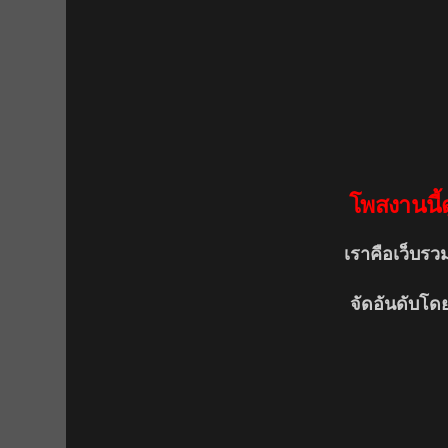
โพสงานนี้ด
เราคือเว็บรว
จัดอันดับโด