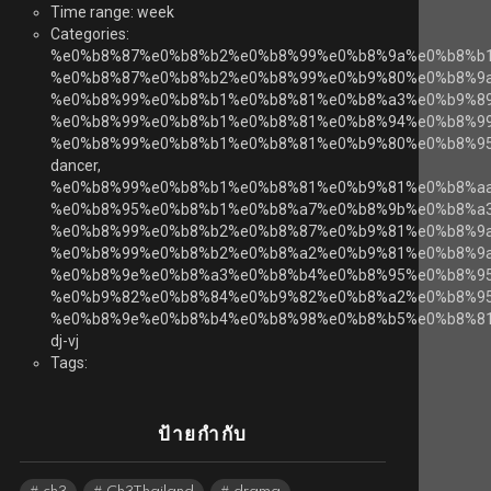
Time range: week
Categories:
%e0%b8%87%e0%b8%b2%e0%b8%99%e0%b8%9a%e0%b8%b
%e0%b8%87%e0%b8%b2%e0%b8%99%e0%b9%80%e0%b8%9
%e0%b8%99%e0%b8%b1%e0%b8%81%e0%b8%a3%e0%b9%8
%e0%b8%99%e0%b8%b1%e0%b8%81%e0%b8%94%e0%b8%99
%e0%b8%99%e0%b8%b1%e0%b8%81%e0%b9%80%e0%b8%9
dancer,
%e0%b8%99%e0%b8%b1%e0%b8%81%e0%b9%81%e0%b8%a
%e0%b8%95%e0%b8%b1%e0%b8%a7%e0%b8%9b%e0%b8%a3
%e0%b8%99%e0%b8%b2%e0%b8%87%e0%b9%81%e0%b8%9a
%e0%b8%99%e0%b8%b2%e0%b8%a2%e0%b9%81%e0%b8%9a
%e0%b8%9e%e0%b8%a3%e0%b8%b4%e0%b8%95%e0%b8%9
%e0%b9%82%e0%b8%84%e0%b9%82%e0%b8%a2%e0%b8%95
%e0%b8%9e%e0%b8%b4%e0%b8%98%e0%b8%b5%e0%b8%81
dj-vj
Tags:
ป้ายกำกับ