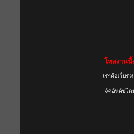
โพสงานนี้ด
เราคือเว็บรว
จัดอันดับโด