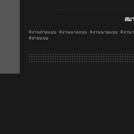
สมา
งานถ่ายแบบ
งานนางแบบ
งานนายแบบ
งานว
ถ่ายแบบ
นางแบบ-นายแบบ
หานางแบบ-นายแบบถ่าย
by
PowerGain
3 years ago
Facebook