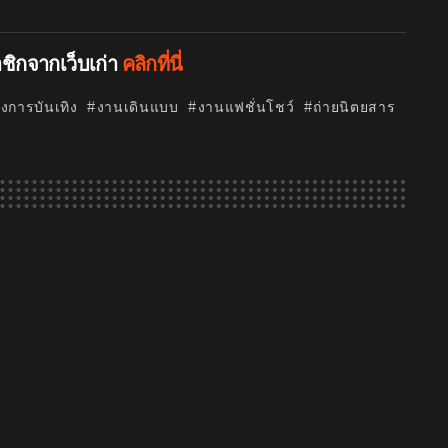
ชิกจากเว็บเก่า
คลิกที่นี่
งการบันเทิง
งานเดินแบบ
งานแฟชั่นโชว์
ถ่ายนิตยสาร
ภาพนิ่ง
1.7k
Views
Twitter