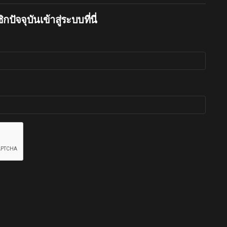
กปัจจุบันเข้าสู่ระบบที่นี่