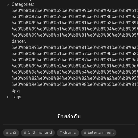
Categories:
%e0%b8%87%e0%b8%b2%e0%b8%99%e0%b8%9a%e0%b8%b1
%e0%b8%87%e0%b8%b2%e0%b8%99%e0%b9%80%e0%b8%9a
%e0%b8%99%e0%b8%b1%e0%b8%81%e0%b8%a3%e0%b9%89
%e0%b8%99%e0%b8%b1%e0%b8%81%e0%b8%94%e0%b8%99
%e0%b8%99%e0%b8%b1%e0%b8%81%e0%b9%80%e0%b8%95
dancer,
%e0%b8%99%e0%b8%b1%e0%b8%81%e0%b9%81%e0%b8%aa
%e0%b8%95%e0%b8%b1%e0%b8%a7%e0%b8%9b%e0%b8%a3
%e0%b8%99%e0%b8%b2%e0%b8%87%e0%b9%81%e0%b8%9a
%e0%b8%99%e0%b8%b2%e0%b8%a2%e0%b9%81%e0%b8%9a%
%e0%b8%9e%e0%b8%a3%e0%b8%b4%e0%b8%95%e0%b8%95
%e0%b9%82%e0%b8%84%e0%b9%82%e0%b8%a2%e0%b8%95%
%e0%b8%9e%e0%b8%b4%e0%b8%98%e0%b8%b5%e0%b8%81
dj-vj
Tags:
ป้ายกำกับ
ch3
Ch3Thailand
drama
Entertainment