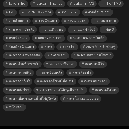
lakorn hd
Lakorn Thaitv3
Lakorn TV3
Thai TV3
tv3
TVPROGRAM
งาน extra
งานตัวประกอบ
งานถ่ายแบบ
งานนักแสดง
งานนางแบบ
งานนายแบบ
งานวงการบันเทิง
งานเดินแบบ
งานแฟชั่นโชว์
ช่อง3
ถ่ายนิตยสาร
นักแสดงประกอบ
รวมงานวงการบันเทิง
รับสมัครนักแสดง
ละคร
ละคร hd
ละคร VIP รักซ่อนชู้
ละคร กามเทพออกศึก
ละครช่อง3
ละคร นักตบบ้านโคกปัง
ละคร น่านฟ้าชลาลัย
ละคร บ่วงวิมาลา
ละคร พรชีวัน
ละคร มรกตสีรุ้ง
ละครย้อนหลัง
ละคร ร้อยป่า
ละคร ลายกินรี
ละคร ลูกผู้ชายไม้ตะพด
ละคร หมอหลวง
ละครหลังข่าว
ละคร เขาวานให้หนูเป็นสายลับ
ละคร เพลิงไพร
ละคร เพียงชายคนนี้ไม่ใช่ผู้วิเศษ
ละคร โลกหมุนรอบเธอ
หนังช่อง3