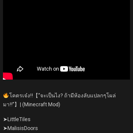
โคตรเจ๋ง!!【”จะเป็นไง? ถ้ามีห้องลับแปลกๆโผล่
มา!!”】| (Minecraft Mod)
➤LittleTiles
➤MalisisDoors