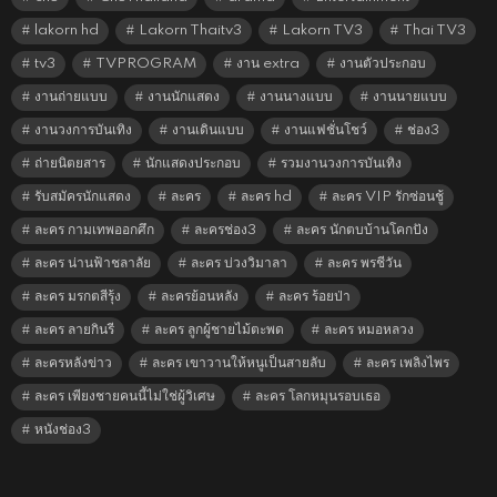
lakorn hd
Lakorn Thaitv3
Lakorn TV3
Thai TV3
tv3
TVPROGRAM
งาน extra
งานตัวประกอบ
งานถ่ายแบบ
งานนักแสดง
งานนางแบบ
งานนายแบบ
งานวงการบันเทิง
งานเดินแบบ
งานแฟชั่นโชว์
ช่อง3
ถ่ายนิตยสาร
นักแสดงประกอบ
รวมงานวงการบันเทิง
รับสมัครนักแสดง
ละคร
ละคร hd
ละคร VIP รักซ่อนชู้
ละคร กามเทพออกศึก
ละครช่อง3
ละคร นักตบบ้านโคกปัง
ละคร น่านฟ้าชลาลัย
ละคร บ่วงวิมาลา
ละคร พรชีวัน
ละคร มรกตสีรุ้ง
ละครย้อนหลัง
ละคร ร้อยป่า
ละคร ลายกินรี
ละคร ลูกผู้ชายไม้ตะพด
ละคร หมอหลวง
ละครหลังข่าว
ละคร เขาวานให้หนูเป็นสายลับ
ละคร เพลิงไพร
ละคร เพียงชายคนนี้ไม่ใช่ผู้วิเศษ
ละคร โลกหมุนรอบเธอ
หนังช่อง3