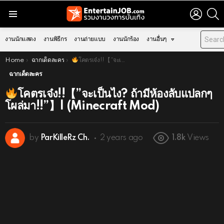
LOGIN
S
Menu
งานนักแสดง
งานพิธีกร
งานถ่ายแบบ
งานนักร้อง
งานอื่นๆ
You are here:
Home
ฉากเด็ดละคร
โคตรเจ๋ง!!【”จะเป็นไง? ถ้ามีห้องลับแปลกๆโผล่มา!!”】| (Minecraft Mod)
ฉากเด็ดละคร
โคตรเจ๋ง!!【”จะเป็นไง? ถ้ามีห้องลับแปลกๆ
โผล่มา!!”】| (Minecraft Mod)
by
ParKilleRz Ch.
2 years ago
1.8k
Views