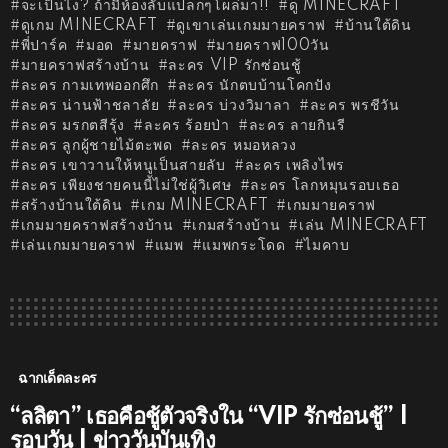
จะเป็นไง? ถ้ามีห้องลับแปลกๆโผล่มา!!
ดู MINECRAFT
ดูเกม MINECRAFT
ดูเขาเล่นเกมมายคราฟ
บ้านใต้ดิน
พี่ปาร์ค
มอด
มายคราฟ
มายคราฟ100วัน
มายคราฟสร้างบ้าน
ละคร VIP รักซ่อนชู้
ละคร กามเทพออกศึก
ละคร นักตบบ้านโคกปัง
ละคร น่านฟ้าชลาลัย
ละคร บ่วงวิมาลา
ละคร พรชีวัน
ละคร มรกตสีรุ้ง
ละคร ร้อยป่า
ละคร ลายกินรี
ละคร ลูกผู้ชายไม้ตะพด
ละคร หมอหลวง
ละคร เขาวานให้หนูเป็นสายลับ
ละคร เพลิงไพร
ละคร เพียงชายคนนี้ไม่ใช่ผู้วิเศษ
ละคร โลกหมุนรอบเธอ
สร้างบ้านใต้ดิน
เกม MINECRAFT
เกมมายคราฟ
เกมมายคราฟสร้างบ้าน
เกมสร้างบ้าน
เล่น MINECRAFT
เล่นเกมมายคราฟ
แมพ
แมพกระโดด
ไมคาบ
ฉากเด็ดละคร
“ลลิตา” เธอคือชู้ตัวจริงใน “VIP รักซ่อนชู้” |
รอบวัน | ข่าววันบันเทิง