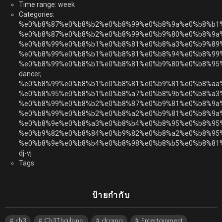
Time range: week
Categories:
%e0%b8%87%e0%b8%b2%e0%b8%99%e0%b8%9a%e0%b8%b1
%e0%b8%87%e0%b8%b2%e0%b8%99%e0%b9%80%e0%b8%9a
%e0%b8%99%e0%b8%b1%e0%b8%81%e0%b8%a3%e0%b9%89
%e0%b8%99%e0%b8%b1%e0%b8%81%e0%b8%94%e0%b8%99
%e0%b8%99%e0%b8%b1%e0%b8%81%e0%b9%80%e0%b8%95
dancer,
%e0%b8%99%e0%b8%b1%e0%b8%81%e0%b9%81%e0%b8%aa
%e0%b8%95%e0%b8%b1%e0%b8%a7%e0%b8%9b%e0%b8%a3
%e0%b8%99%e0%b8%b2%e0%b8%87%e0%b9%81%e0%b8%9a
%e0%b8%99%e0%b8%b2%e0%b8%a2%e0%b9%81%e0%b8%9a%
%e0%b8%9e%e0%b8%a3%e0%b8%b4%e0%b8%95%e0%b8%95
%e0%b9%82%e0%b8%84%e0%b9%82%e0%b8%a2%e0%b8%95%
%e0%b8%9e%e0%b8%b4%e0%b8%98%e0%b8%b5%e0%b8%81
dj-vj
Tags:
ป้ายกำกับ
ch3
Ch3Thailand
drama
Entertainment