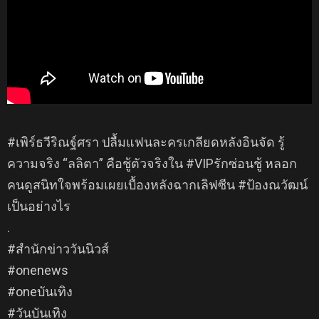
#เพิร์ธวีริณฐ์ศรา ปลื้มแฟนละครเกลียดหลังอินจัด รู้
ความจริง “ลลิตา” คือชู้ตัวจริงใน #VIPรักซ่อนชู้ หลอก
คนดูสนิทใจพร้อมเผยเบื้องหลังฉากเลิฟซีน #ป้องณวัฒน์
เป็นอย่างไร
.
#สำนักข่าววันนิวส์
#onenews
#oneบันเทิง
#วันบันเทิง