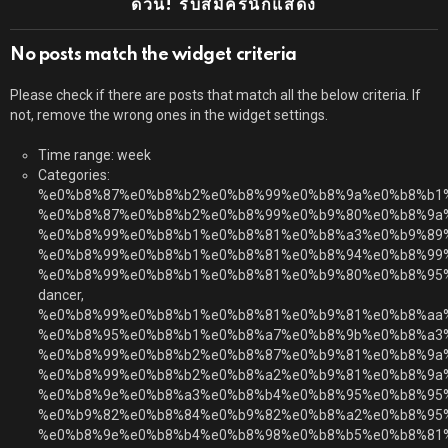
ด่วน! รับสมัครนักแสดง
No posts match the widget criteria
Please check if there are posts that match all the below criteria. If
not, remove the wrong ones in the widget settings.
Time range: week
Categories:
%e0%b8%87%e0%b8%b2%e0%b8%99%e0%b8%9a%e0%b8%b1
%e0%b8%87%e0%b8%b2%e0%b8%99%e0%b9%80%e0%b8%9a
%e0%b8%99%e0%b8%b1%e0%b8%81%e0%b8%a3%e0%b9%89
%e0%b8%99%e0%b8%b1%e0%b8%81%e0%b8%94%e0%b8%99
%e0%b8%99%e0%b8%b1%e0%b8%81%e0%b9%80%e0%b8%95
dancer,
%e0%b8%99%e0%b8%b1%e0%b8%81%e0%b9%81%e0%b8%aa
%e0%b8%95%e0%b8%b1%e0%b8%a7%e0%b8%9b%e0%b8%a3
%e0%b8%99%e0%b8%b2%e0%b8%87%e0%b9%81%e0%b8%9a
%e0%b8%99%e0%b8%b2%e0%b8%a2%e0%b9%81%e0%b8%9a%
%e0%b8%9e%e0%b8%a3%e0%b8%b4%e0%b8%95%e0%b8%95
%e0%b9%82%e0%b8%84%e0%b9%82%e0%b8%a2%e0%b8%95%
%e0%b8%9e%e0%b8%b4%e0%b8%98%e0%b8%b5%e0%b8%81