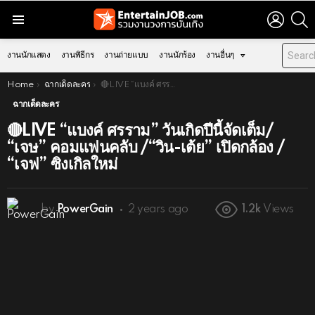
LOGIN
S
Menu
งานนักแสดง
งานพิธีกร
งานถ่ายแบบ
งานนักร้อง
งานอื่นๆ
You are here:
Home
ฉากเด็ดละคร
🔴LIVE “แบงค์ ศรราม” วันเกิดปีนี้จัดเต็ม/ “เจษ” คอมแฟนคลับ /“วิน-เต้ย” เปิดกล้อง / “เจฟ” ซิงเกิลใหม่
ฉากเด็ดละคร
🔴LIVE “แบงค์ ศรราม” วันเกิดปีนี้จัดเต็ม/
“เจษ” คอมแฟนคลับ /“วิน-เต้ย” เปิดกล้อง /
“เจฟ” ซิงเกิลใหม่
by
PowerGain
2 years ago
1.2k
Views