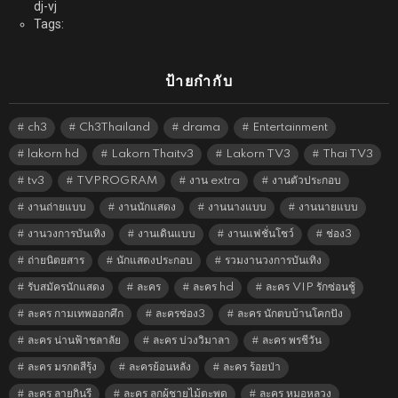
dj-vj
Tags:
ป้ายกำกับ
ch3
Ch3Thailand
drama
Entertainment
lakorn hd
Lakorn Thaitv3
Lakorn TV3
Thai TV3
tv3
TVPROGRAM
งาน extra
งานตัวประกอบ
งานถ่ายแบบ
งานนักแสดง
งานนางแบบ
งานนายแบบ
งานวงการบันเทิง
งานเดินแบบ
งานแฟชั่นโชว์
ช่อง3
ถ่ายนิตยสาร
นักแสดงประกอบ
รวมงานวงการบันเทิง
รับสมัครนักแสดง
ละคร
ละคร hd
ละคร VIP รักซ่อนชู้
ละคร กามเทพออกศึก
ละครช่อง3
ละคร นักตบบ้านโคกปัง
ละคร น่านฟ้าชลาลัย
ละคร บ่วงวิมาลา
ละคร พรชีวัน
ละคร มรกตสีรุ้ง
ละครย้อนหลัง
ละคร ร้อยป่า
ละคร ลายกินรี
ละคร ลูกผู้ชายไม้ตะพด
ละคร หมอหลวง