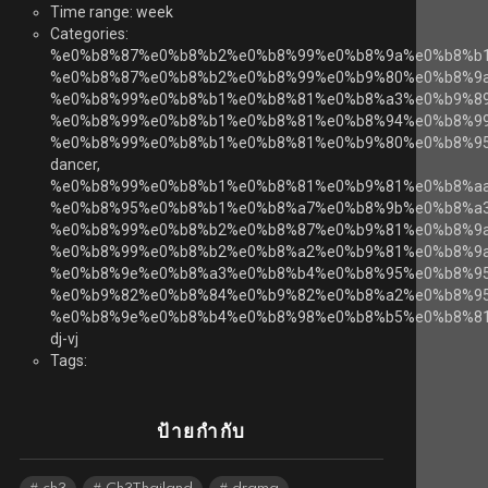
Time range: week
Categories:
%e0%b8%87%e0%b8%b2%e0%b8%99%e0%b8%9a%e0%b8%b
%e0%b8%87%e0%b8%b2%e0%b8%99%e0%b9%80%e0%b8%9
%e0%b8%99%e0%b8%b1%e0%b8%81%e0%b8%a3%e0%b9%8
%e0%b8%99%e0%b8%b1%e0%b8%81%e0%b8%94%e0%b8%99
%e0%b8%99%e0%b8%b1%e0%b8%81%e0%b9%80%e0%b8%9
dancer,
%e0%b8%99%e0%b8%b1%e0%b8%81%e0%b9%81%e0%b8%a
%e0%b8%95%e0%b8%b1%e0%b8%a7%e0%b8%9b%e0%b8%a3
%e0%b8%99%e0%b8%b2%e0%b8%87%e0%b9%81%e0%b8%9a
%e0%b8%99%e0%b8%b2%e0%b8%a2%e0%b9%81%e0%b8%9a
%e0%b8%9e%e0%b8%a3%e0%b8%b4%e0%b8%95%e0%b8%9
%e0%b9%82%e0%b8%84%e0%b9%82%e0%b8%a2%e0%b8%95
%e0%b8%9e%e0%b8%b4%e0%b8%98%e0%b8%b5%e0%b8%81
dj-vj
Tags:
ป้ายกำกับ