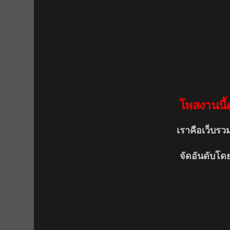
โพสงานนี้ด
เราคือเว็บรว
จัดอันดับโด