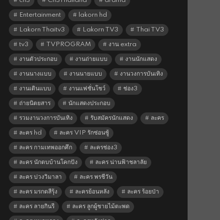
ch3
Ch3Thailand
drama
Entertainment
lakorn hd
Lakorn Thaitv3
Lakorn TV3
Thai TV3
tv3
TVPROGRAM
งาน extra
งานตัวประกอบ
งานถ่ายแบบ
งานนักแสดง
งานนางแบบ
งานนายแบบ
งานวงการบันเทิง
งานเดินแบบ
งานแฟชั่นโชว์
ช่อง3
ถ่ายนิตยสาร
นักแสดงประกอบ
รวมงานวงการบันเทิง
รับสมัครนักแสดง
ละคร
ละคร hd
ละคร VIP รักซ่อนชู้
ละคร กามเทพออกศึก
ละครช่อง3
ละคร นักตบบ้านโคกปัง
ละคร น่านฟ้าชลาลัย
ละคร บ่วงวิมาลา
ละคร พรชีวัน
ละคร มรกตสีรุ้ง
ละครย้อนหลัง
ละคร ร้อยป่า
ละคร ลายกินรี
ละคร ลูกผู้ชายไม้ตะพด