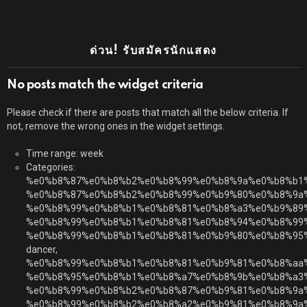
ด่วน! รับสมัครนักแสดง
No posts match the widget criteria
Please check if there are posts that match all the below criteria. If
not, remove the wrong ones in the widget settings.
Time range: week
Categories:
%e0%b8%87%e0%b8%b2%e0%b8%99%e0%b8%9a%e0%b8%b1
%e0%b8%87%e0%b8%b2%e0%b8%99%e0%b9%80%e0%b8%9a
%e0%b8%99%e0%b8%b1%e0%b8%81%e0%b8%a3%e0%b9%89
%e0%b8%99%e0%b8%b1%e0%b8%81%e0%b8%94%e0%b8%99
%e0%b8%99%e0%b8%b1%e0%b8%81%e0%b9%80%e0%b8%95
dancer,
%e0%b8%99%e0%b8%b1%e0%b8%81%e0%b9%81%e0%b8%aa
%e0%b8%95%e0%b8%b1%e0%b8%a7%e0%b8%9b%e0%b8%a3
%e0%b8%99%e0%b8%b2%e0%b8%87%e0%b9%81%e0%b8%9a
%e0%b8%99%e0%b8%b2%e0%b8%a2%e0%b9%81%e0%b8%9a%