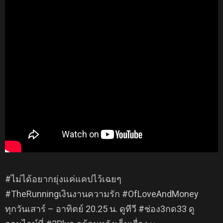
#ไม่ได้อยากยุ่งแค่แคปไว้เฉยๆ
#TheRunningเงินงานความรัก #OfLoveAndMoney
ทุกวันเสาร์ – อาทิตย์ 20.25 น. ดูทีวี #ช่อง3กด33 ดู