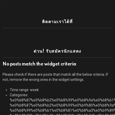
ติดตามเราได้ที่
ด่วน! รับสมัครนักแสดง
No posts match the widget criteria
Please check if there are posts that match all the below criteria. If
not, remove the wrong ones in the widget settings.
Time range: week
Categories:
%e0%b8%87%e0%b8%b2%e0%b8%99%e0%b8%9a%e0%b8%b1
%e0%b8%87%e0%b8%b2%e0%b8%99%e0%b9%80%e0%b8%9a
%e0%b8%99%e0%b8%b1%e0%b8%81%e0%b8%a3%e0%b9%89