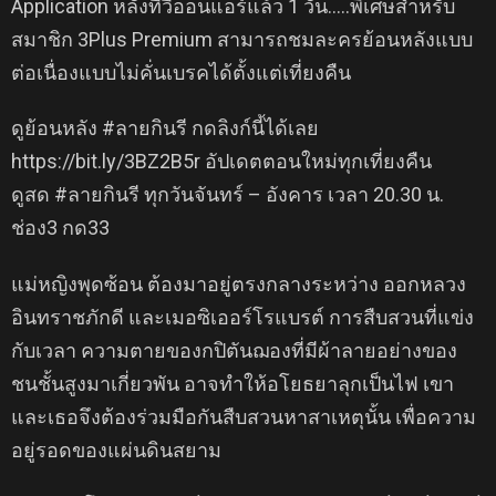
Application หลังทีวีออนแอร์แล้ว 1 วัน…..พิเศษสำหรับ
สมาชิก 3Plus Premium สามารถชมละครย้อนหลังแบบ
ต่อเนื่องแบบไม่คั่นเบรคได้ตั้งแต่เที่ยงคืน
ดูย้อนหลัง #ลายกินรี กดลิงก์นี้ได้เลย
https://bit.ly/3BZ2B5r อัปเดตตอนใหม่ทุกเที่ยงคืน
ดูสด #ลายกินรี ทุกวันจันทร์ – อังคาร เวลา 20.30 น.
ช่อง3 กด33
แม่หญิงพุดซ้อน ต้องมาอยู่ตรงกลางระหว่าง ออกหลวง
อินทราชภักดี และเมอซิเออร์โรแบรต์ การสืบสวนที่แข่ง
กับเวลา ความตายของกปิตันฌองที่มีผ้าลายอย่างของ
ชนชั้นสูงมาเกี่ยวพัน อาจทำให้อโยธยาลุกเป็นไฟ เขา
และเธอจึงต้องร่วมมือกันสืบสวนหาสาเหตุนั้น เพื่อความ
อยู่รอดของแผ่นดินสยาม