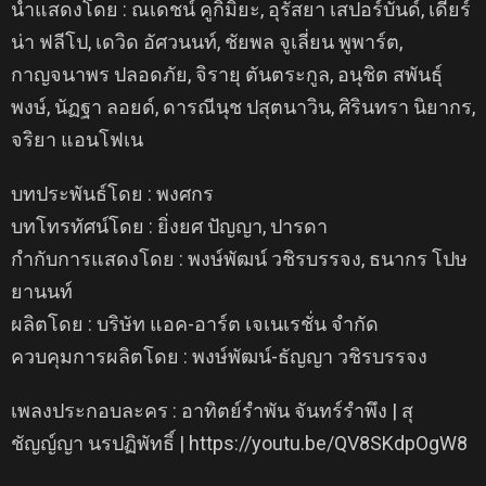
นำแสดงโดย : ณเดชน์ คูกิมิยะ, อุรัสยา เสปอร์บันด์, เดียร์
น่า ฟลีโป, เดวิด อัศวนนท์, ชัยพล จูเลี่ยน พูพาร์ต,
กาญจนาพร ปลอดภัย, จิรายุ ตันตระกูล, อนุชิต สพันธุ์
พงษ์, นัฏฐา ลอยด์, ดารณีนุช ปสุตนาวิน, ศิรินทรา นิยากร,
จริยา แอนโฟเน
บทประพันธ์โดย : พงศกร
บทโทรทัศน์โดย : ยิ่งยศ ปัญญา, ปารดา
กำกับการแสดงโดย : พงษ์พัฒน์ วชิรบรรจง, ธนากร โปษ
ยานนท์
ผลิตโดย : บริษัท แอค-อาร์ต เจเนเรชั่น จำกัด
ควบคุมการผลิตโดย : พงษ์พัฒน์-ธัญญา วชิรบรรจง
เพลงประกอบละคร : อาทิตย์รำพัน จันทร์รำพึง | สุ
ชัญญ์ญา นรปฏิพัทธิ์ | https://youtu.be/QV8SKdpOgW8