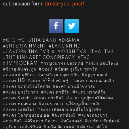
submission form.
Create your post!
CH3
CH3THAILAND
DRAMA
ENTERTAINMENT
LAKORN HD
LAKORN THAITV3
LAKORN TV3
THAI TV3
THE KINNAREE CONSPIRACY
TV3
TVPROGRAM
กาญจนาพร ปลอดภัย
จริยา แอนโฟเน
จิรายุ ตันตระกูล
ช่อง3
ชัยพล จูเลี่ยน พูพาร์ต
ณเดชน์ คูกิมิยะ
ดารณีนุช ปสุตนาวิน
นัฏฐา ลอยด์
ละคร HD
ละคร VIP รักซ่อนชู้
ละคร กามเทพออกศึก
ละคร นักตบบ้านโคกปัง
ละคร น่านฟ้าชลาลัย
ละคร บ่วงวิมาลา
ละคร พรชีวัน
ละคร มรกตสีรุ้ง
ละคร ร้อยป่า
ละคร ลายกินรี
ละคร ลูกผู้ชายไม้ตะพด
ละคร หมอหลวง
ละคร เขาวานให้หนูเป็นสายลับ
ละคร เพลิงไพร
ละคร เพียงชายคนนี้ไม่ใช่ผู้วิเศษ
ละคร โลกหมุนรอบเธอ
ละครช่อง3
ละครหลังข่าว
ลายกินรี
ศิรินทรา นิยากร
หนังช่อง3
อนุชิต สพันธุ์พงษ์
อุรัสยา เสปอร์บันด์
เดวิด อัศวนนท์
เดียร์น่า ฟลีโป