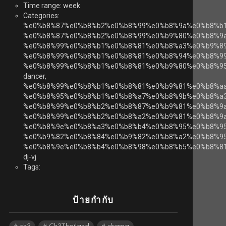
Time range: week
Categories:
%e0%b8%87%e0%b8%b2%e0%b8%99%e0%b8%9a%e0%b8%b
%e0%b8%87%e0%b8%b2%e0%b8%99%e0%b9%80%e0%b8%9
%e0%b8%99%e0%b8%b1%e0%b8%81%e0%b8%a3%e0%b9%8
%e0%b8%99%e0%b8%b1%e0%b8%81%e0%b8%94%e0%b8%99
%e0%b8%99%e0%b8%b1%e0%b8%81%e0%b9%80%e0%b8%9
dancer,
%e0%b8%99%e0%b8%b1%e0%b8%81%e0%b9%81%e0%b8%a
%e0%b8%95%e0%b8%b1%e0%b8%a7%e0%b8%9b%e0%b8%a3
%e0%b8%99%e0%b8%b2%e0%b8%87%e0%b9%81%e0%b8%9a
%e0%b8%99%e0%b8%b2%e0%b8%a2%e0%b9%81%e0%b8%9a
%e0%b8%9e%e0%b8%a3%e0%b8%b4%e0%b8%95%e0%b8%9
%e0%b9%82%e0%b8%84%e0%b9%82%e0%b8%a2%e0%b8%95
%e0%b8%9e%e0%b8%b4%e0%b8%98%e0%b8%b5%e0%b8%81
dj-vj
Tags:
ป้ายกำกับ