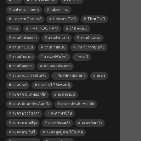
ch3
Ch3Thailand
drama
Entertainment
lakorn hd
Lakorn Thaitv3
Lakorn TV3
Thai TV3
tv3
TVPROGRAM
งาน extra
งานตัวประกอบ
งานถ่ายแบบ
งานนักแสดง
งานนางแบบ
งานนายแบบ
งานวงการบันเทิง
งานเดินแบบ
งานแฟชั่นโชว์
ช่อง3
ถ่ายนิตยสาร
นักแสดงประกอบ
รวมงานวงการบันเทิง
รับสมัครนักแสดง
ละคร
ละคร hd
ละคร VIP รักซ่อนชู้
ละคร กามเทพออกศึก
ละครช่อง3
ละคร นักตบบ้านโคกปัง
ละคร น่านฟ้าชลาลัย
ละคร บ่วงวิมาลา
ละคร พรชีวัน
ละคร มรกตสีรุ้ง
ละครย้อนหลัง
ละคร ร้อยป่า
ละคร ลายกินรี
ละคร ลูกผู้ชายไม้ตะพด