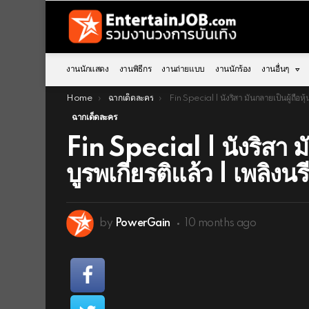
งานนักแสดง
งานพิธีกร
งานถ่ายแบบ
งานนักร้อง
งานอื่นๆ
You are here:
Home
ฉากเด็ดละคร
Fin Special | นังริสา มันกลายเป็นผู้ถือหุ้นใหญ่ของบูรพเกียรติแล้ว | เพลิงนรี EP.17 | Ch3Thai
ฉากเด็ดละคร
Fin Special | นังริสา ม
บูรพเกียรติแล้ว | เพลิ
by
PowerGain
10 months ago