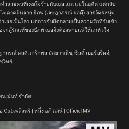
ังทำลายคนที่เคยใจร้ายกับเธอ และแม่ในอดีต แต่กลับ
ไม่คาดฝันจาก ธีภพ (เจษฎาภรณ์ ผลดี) สารวัตรหนุ่ม
ว่าเธอเป็นใคร แต่การจับผิดกลายเป็นความรักที่จับเข้า
ือจะสู้รักแท้ของธีภพ เธอจึงต้องพ่ายแพ้ให้แก่หัวใจ
าภรณ์ ผลดี, เกริกพล มัสยวาณิช, ซินดี้ เบอร์บริดจ์,
วิทย์
เทนเม้นท์ จำกัด
t.เพลิงนรี | หนึ่ง อภิวัฒน์ | Official MV