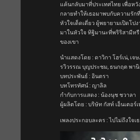
แค้นกลับมาที่ประเทศไทย เพื่อหว
กลายทำให้เธอมาพบกับความรักที่
หัวใจเด็ดเดี่ยว ผู้พยายามเปิดโปง
มาในหัวใจ ทิฐิมานะที่พริริสามีหร
ของเขา
นำแสดงโดย : ดาวิกา โฮร์เน่, เจษฎ
รวิวรรณ บุญประชม, ธนกฤต พานิช
บทประพันธ์ : อินตรา
บทโทรทัศน์ : ญาลิล
กำกับการแสดง : น้องนุช ชวาลา
ผู้ผลิตโดย : บริษัท กัสท์ เอ็นเตอร์
เพลงประกอบละคร : ไปไม่ถึงใจเธอ Os