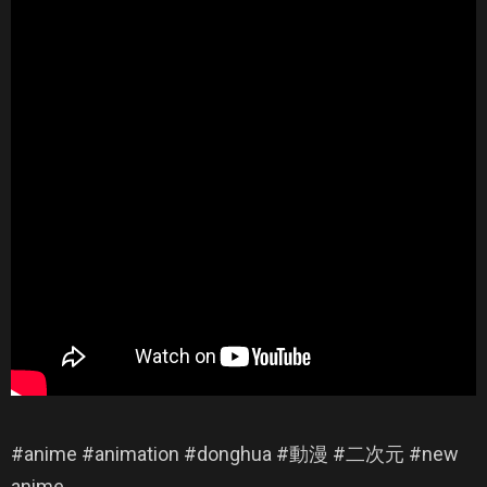
#anime #animation #donghua #動漫 #二次元 #new
anime