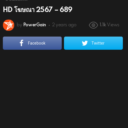
HD โฆษณา 2567 – 689
by
PowerGain
2 years ago
1.1k
Views
Facebook
Twitter