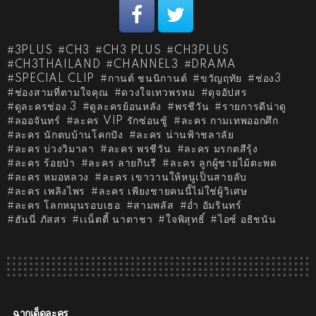
3PLUS
CH3
CH3 PLUS
CH3PLUS
CH3THAILAND
CHANNEL3
DRAMA
SPECIAL CLIP
กานต์ ชนนิกานต์
ขวัญฤทัย
ช่อง3
ช่องสามที่ตามใจคุณ
ดวงใจเทวพรหม
ดุจอัปสร
ดูละครช่อง 3
ดูละครย้อนหลัง
พรชีวัน
รายการดีน่าดู
ลออจันทร์
ละคร VIP รักซ่อนชู้
ละคร กามเทพออกศึก
ละคร นักตบบ้านโคกปัง
ละคร น่านฟ้าชลาลัย
ละคร บ่วงวิมาลา
ละคร พรชีวัน
ละคร มรกตสีรุ้ง
ละคร ร้อยป่า
ละคร ลายกินรี
ละคร ลูกผู้ชายไม้ตะพด
ละคร หมอหลวง
ละคร เขาวานให้หนูเป็นสายลับ
ละคร เพลิงไพร
ละคร เพียงชายคนนี้ไม่ใช่ผู้วิเศษ
ละคร โลกหมุนรอบเธอ
สามพลัส
อ่ำ อัมรินทร์
ฮันนี่ ภัสสร
เเน็ตตี้ นาตาชา
ใจพิสุทธิ์
ไอซ์ อธิชนัน
ฉากเด็ดละคร