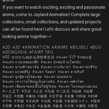
If you want to watch exciting, exciting and passionate
anime, come to Joyland Animation! Complete large
collections, small collections, and updated projects
can all be found here! Let’s discuss and share good-
looking anime together~!
2D
3D
ANIMATION
ANIME
BILIBILI
BUG
DONGHUA
FAIRY TAIL
RE:ゼロから始める异世界生活
ละคร VIP รักซ่อนชู้
ละคร กามเทพออกศึก
ละคร นักตบบ้านโคกปัง
ละคร น่านฟ้าชลาลัย
ละคร บ่วงวิมาลา
ละคร พรชีวัน
ละคร มรกตสีรุ้ง
ละคร ร้อยป่า
ละคร ลายกินรี
ละคร ลูกผู้ชายไม้ตะพด
ละคร หมอหลวง
ละคร เขาวานให้หนูเป็นสายลับ
ละคร เพลิงไพร
ละคร เพียงชายคนนี้ไม่ใช่ผู้วิเศษ
ละคร โลกหมุนรอบเธอ
一人之下
万古
上古
九域
二次元
仙侠
仙尊
仙王
优酷
修仙
修真
元宇宙
全集
剑仙
剑神
千年
升级
古武术
古风
合集
名探侦コナン
国术
天尊
奇幻
女主
女徒弟
妖道
少年
属性
师兄