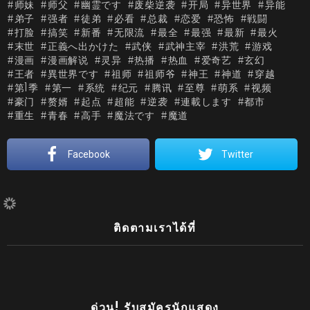
师妹
师父
幽霊です
废柴逆袭
开局
异世界
异能
弟子
强者
徒弟
必看
总裁
恋爱
恐怖
戦闘
打脸
搞笑
新番
无限流
最全
最强
最新
最火
末世
正義へ出かけた
武侠
武神主宰
洪荒
游戏
漫画
漫画解说
灵异
热播
热血
爱奇艺
玄幻
王者
異世界です
祖师
祖师爷
神王
神道
穿越
第1季
第一
系统
纪元
腾讯
至尊
萌系
视频
豪门
赘婿
起点
超能
逆袭
連載します
都市
重生
青春
高手
魔法です
魔道
Facebook
Twitter
ฉากเด็ดละคร
The Cupids ตอน กามเทพออนไลน์ พลอย
หอวัง หวงน้ำตาล ท้าต่อย โจ๊ก โซคูล