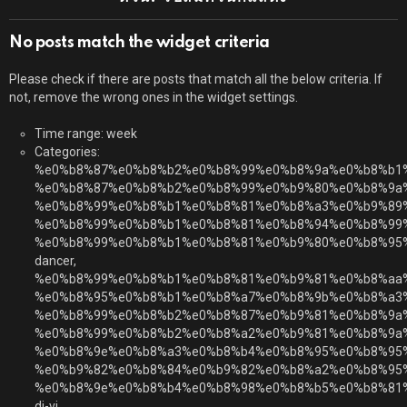
by
PowerGain
2 years ago
1.8k
Views
Facebook
Twitter