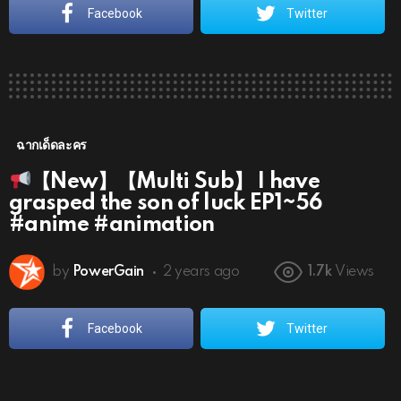
Facebook
Twitter
ฉากเด็ดละคร
【New】【Multi Sub】 I have
grasped the son of luck EP1~56
#anime #animation
by
PowerGain
2 years ago
1.7k
Views
Facebook
Twitter