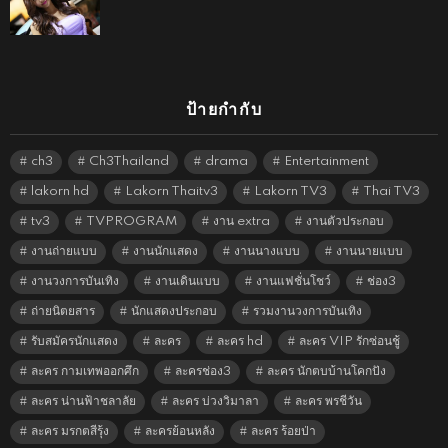
ป้ายกำกับ
ch3
Ch3Thailand
drama
Entertainment
lakorn hd
Lakorn Thaitv3
Lakorn TV3
Thai TV3
tv3
TVPROGRAM
งาน extra
งานตัวประกอบ
งานถ่ายแบบ
งานนักแสดง
งานนางแบบ
งานนายแบบ
งานวงการบันเทิง
งานเดินแบบ
งานแฟชั่นโชว์
ช่อง3
ถ่ายนิตยสาร
นักแสดงประกอบ
รวมงานวงการบันเทิง
รับสมัครนักแสดง
ละคร
ละคร hd
ละคร VIP รักซ่อนชู้
ละคร กามเทพออกศึก
ละครช่อง3
ละคร นักตบบ้านโคกปัง
ละคร น่านฟ้าชลาลัย
ละคร บ่วงวิมาลา
ละคร พรชีวัน
ละคร มรกตสีรุ้ง
ละครย้อนหลัง
ละคร ร้อยป่า