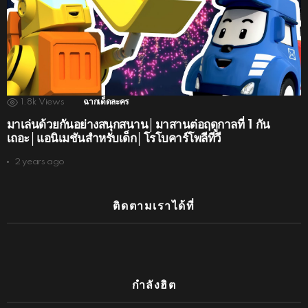
1.8k
Views
ฉากเด็ดละคร
มาเล่นด้วยกันอย่างสนุกสนาน│มาสานต่อฤดูกาลที่ 1 กัน
เถอะ│แอนิเมชันสำหรับเด็ก│โรโบคาร์โพลีทีวี
2 years ago
ติดตามเราได้ที่
กำลังฮิต