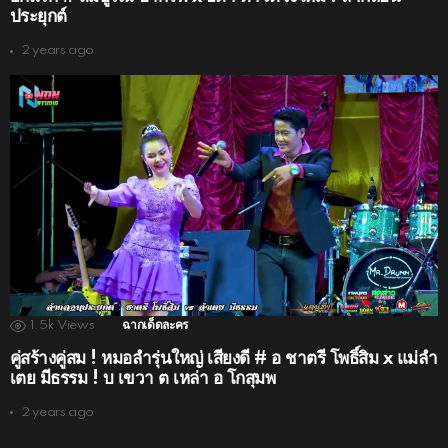
ประยุกต์
2 years ago
1.5k
Views
ฉากเด็ดละคร
คู่สร้างคู่สม ! หมอลำรุ่นใหญ่ เสียงดี # อ ชาตรี โพธิ์สิม x แม่ลำ
เตย มีธรรม ! บ เขวา ต เหล่า อ โกสุมพ
2 years ago