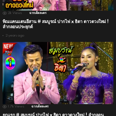
2k
Views
ฉากเด็ดละคร
พิณแคนแดนอีสาน # สมบูรณ์ ปากไฟ x ธิดา ดาวดวงใหม่ !
ลำกลอนประยุกต์
2 years ago
1.7k
Views
ฉากเด็ดละคร
ยกแรก # สมบูรณ์ ปากไฟ x ธิดา ดาวดวงใหม่ ! ลำกลอน