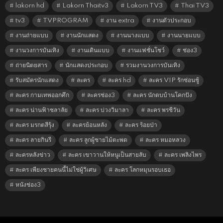
lakorn hd
Lakorn Thaitv3
Lakorn TV3
Thai TV3
tv3
TVPROGRAM
งาน extra
งานตัวประกอบ
งานถ่ายแบบ
งานนักแสดง
งานนางแบบ
งานนายแบบ
งานวงการบันเทิง
งานเดินแบบ
งานแฟชั่นโชว์
ช่อง3
ถ่ายนิตยสาร
นักแสดงประกอบ
รวมงานวงการบันเทิง
รับสมัครนักแสดง
ละคร
ละคร hd
ละคร VIP รักซ่อนชู้
ละคร กามเทพออกศึก
ละครช่อง3
ละคร นักตบบ้านโคกปัง
ละคร น่านฟ้าชลาลัย
ละคร บ่วงวิมาลา
ละคร พรชีวัน
ละคร มรกตสีรุ้ง
ละครย้อนหลัง
ละคร ร้อยป่า
ละคร ลายกินรี
ละคร ลูกผู้ชายไม้ตะพด
ละคร หมอหลวง
ละครหลังข่าว
ละคร เขาวานให้หนูเป็นสายลับ
ละคร เพลิงไพร
ละคร เพียงชายคนนี้ไม่ใช่ผู้วิเศษ
ละคร โลกหมุนรอบเธอ
หนังช่อง3