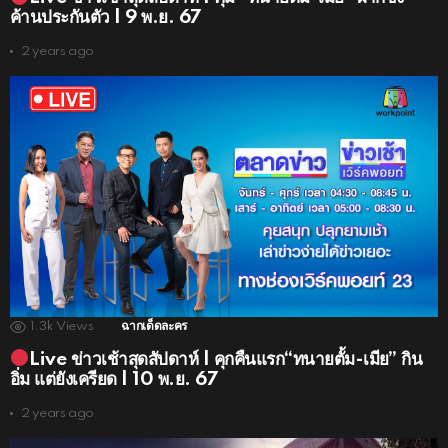
ค้านประกันตัว | 9 พ.ย. 67
2 years ago
1.3k
Views
ฉากเด็ดละคร
Live ข่าวเช้าสุดสัปดาห์ | คุกคืนแรก“ทนายตั้ม-เมีย” กิน
อิ่ม แต่ยังเครียด | 10 พ.ย. 67
2 years ago