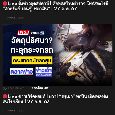
Live ติ่งข่าวสุดสัปดาห์ | ศึกหลังบ้านตำรวจ โฟกัสอะไรดี
“ลักทรัพย์-เล่นชู้-ฟอกเงิน” | 27 ต.ค. 67
2 years ago
1.9k
Views
ฉากเด็ดละคร
Live ข่าวเวิร์คพอยท์ | ผวา! “ครูเมา” พกปืน เปิดเพลงดัง
ลั่นโรงเรียน | 27 ก.ย. 67
2 years ago