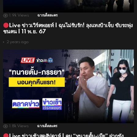
1.9k
Views
ฉากเด็ดละคร
Live ข่าวเวิร์คพอยท์ | ฉุนไม่รับรัก! ลุงแทงป้าเจ็บ ขับรถพุ่ง
ชนคน | 11 พ.ย. 67
2 years ago
1.8k
Views
ฉากเด็ดละคร
Live ข่าวเช้าสุดสัปดาห์ | คุม “ทนายตั้ม-เมีย” ฝากขัง