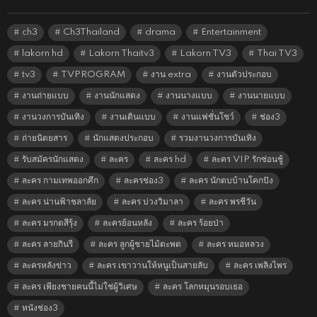
ch3
Ch3Thailand
drama
Entertainment
lakorn hd
Lakorn Thaitv3
Lakorn TV3
Thai TV3
tv3
TVPROGRAM
งาน extra
งานตัวประกอบ
งานถ่ายแบบ
งานนักแสดง
งานนางแบบ
งานนายแบบ
งานวงการบันเทิง
งานเดินแบบ
งานแฟชั่นโชว์
ช่อง3
ถ่ายนิตยสาร
นักแสดงประกอบ
รวมงานวงการบันเทิง
รับสมัครนักแสดง
ละคร
ละคร hd
ละคร VIP รักซ่อนชู้
ละคร กามเทพออกศึก
ละครช่อง3
ละคร นักตบบ้านโคกปัง
ละคร น่านฟ้าชลาลัย
ละคร บ่วงวิมาลา
ละคร พรชีวัน
ละคร มรกตสีรุ้ง
ละครย้อนหลัง
ละคร ร้อยป่า
ละคร ลายกินรี
ละคร ลูกผู้ชายไม้ตะพด
ละคร หมอหลวง
ละครหลังข่าว
ละคร เขาวานให้หนูเป็นสายลับ
ละคร เพลิงไพร
ละคร เพียงชายคนนี้ไม่ใช่ผู้วิเศษ
ละคร โลกหมุนรอบเธอ
หนังช่อง3