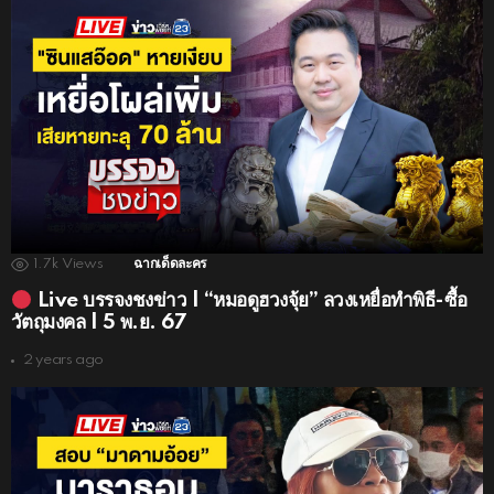
1.7k
Views
ฉากเด็ดละคร
Live บรรจงชงข่าว | “หมอดูฮวงจุ้ย” ลวงเหยื่อทำพิธี-ซื้อ
วัตถุมงคล | 5 พ.ย. 67
2 years ago