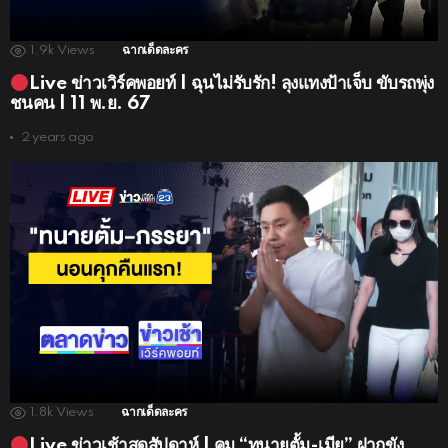
1.9k
Views
ฉากเด็ดละคร
Live ข่าวเวิร์คพอยท์ | ฉุนไม่รับรัก! ลุงแทงป้าเจ็บ ขับรถพุ่ง
ชนคน | 11 พ.ย. 67
2 years ago
1.8k
Views
ฉากเด็ดละคร
Live ข่าวเช้าสุดสัปดาห์ | คุม “ทนายตั้ม-เมีย” ฝากขัง