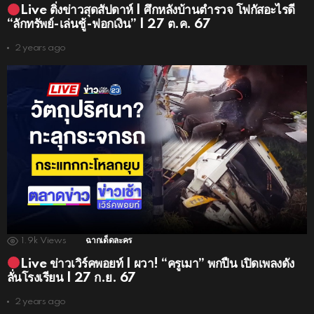
Live ติ่งข่าวสุดสัปดาห์ | ศึกหลังบ้านตำรวจ โฟกัสอะไรดี
“ลักทรัพย์-เล่นชู้-ฟอกเงิน” | 27 ต.ค. 67
2 years ago
1.9k
Views
ฉากเด็ดละคร
Live ข่าวเวิร์คพอยท์ | ผวา! “ครูเมา” พกปืน เปิดเพลงดัง
ลั่นโรงเรียน | 27 ก.ย. 67
2 years ago