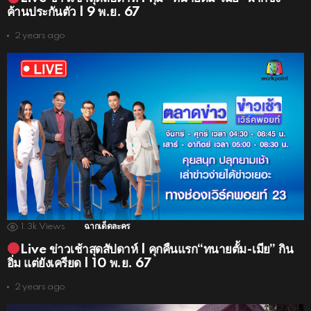
ค้านประกันตัว | 9 พ.ย. 67
2 years ago
1.3k
Views
ฉากเด็ดละคร
Live ข่าวเช้าสุดสัปดาห์ | คุกคืนแรก“ทนายตั้ม-เมีย” กิน
อิ่ม แต่ยังเครียด | 10 พ.ย. 67
2 years ago