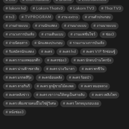
lakorn hd
Lakorn Thaitv3
Lakorn TV3
Thai TV3
tv3
TVPROGRAM
งาน extra
งานตัวประกอบ
งานถ่ายแบบ
งานนักแสดง
งานนางแบบ
งานนายแบบ
งานวงการบันเทิง
งานเดินแบบ
งานแฟชั่นโชว์
ช่อง3
ถ่ายนิตยสาร
นักแสดงประกอบ
รวมงานวงการบันเทิง
รับสมัครนักแสดง
ละคร
ละคร hd
ละคร VIP รักซ่อนชู้
ละคร กามเทพออกศึก
ละครช่อง3
ละคร นักตบบ้านโคกปัง
ละคร น่านฟ้าชลาลัย
ละคร บ่วงวิมาลา
ละคร พรชีวัน
ละคร มรกตสีรุ้ง
ละครย้อนหลัง
ละคร ร้อยป่า
ละคร ลายกินรี
ละคร ลูกผู้ชายไม้ตะพด
ละคร หมอหลวง
ละครหลังข่าว
ละคร เขาวานให้หนูเป็นสายลับ
ละคร เพลิงไพร
ละคร เพียงชายคนนี้ไม่ใช่ผู้วิเศษ
ละคร โลกหมุนรอบเธอ
หนังช่อง3