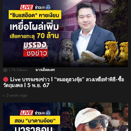
1.7k
Views
ฉากเด็ดละคร
Live บรรจงชงข่าว | “หมอดูฮวงจุ้ย” ลวงเหยื่อทำพิธี-ซื้อ
วัตถุมงคล | 5 พ.ย. 67
2 years ago