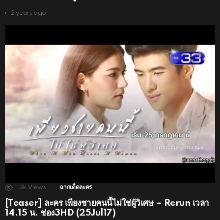
2 years ago
1.3k
Views
ฉากเด็ดละคร
[Teaser] ละคร เพียงชายคนนี้ไม่ใช่ผู้วิเศษ – Rerun เวลา
14.15 น. ช่อง3HD (25Jul17)