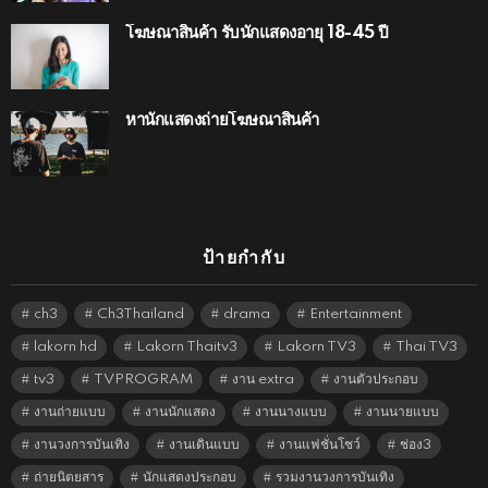
โฆษณาสินค้า รับนักแสดงอายุ 18-45 ปี
หานักแสดงถ่ายโฆษณาสินค้า
ป้ายกำกับ
ch3
Ch3Thailand
drama
Entertainment
lakorn hd
Lakorn Thaitv3
Lakorn TV3
Thai TV3
tv3
TVPROGRAM
งาน extra
งานตัวประกอบ
งานถ่ายแบบ
งานนักแสดง
งานนางแบบ
งานนายแบบ
งานวงการบันเทิง
งานเดินแบบ
งานแฟชั่นโชว์
ช่อง3
ถ่ายนิตยสาร
นักแสดงประกอบ
รวมงานวงการบันเทิง