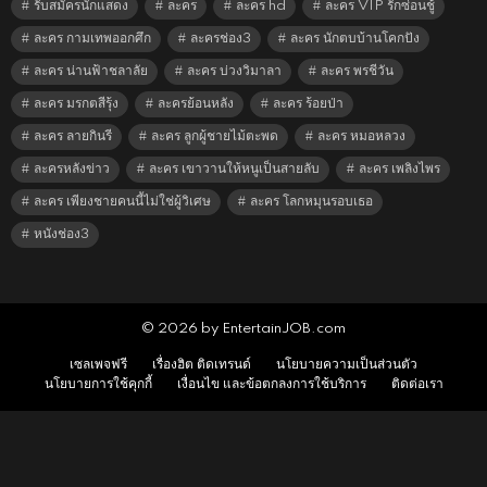
รับสมัครนักแสดง
ละคร
ละคร hd
ละคร VIP รักซ่อนชู้
ละคร กามเทพออกศึก
ละครช่อง3
ละคร นักตบบ้านโคกปัง
ละคร น่านฟ้าชลาลัย
ละคร บ่วงวิมาลา
ละคร พรชีวัน
ละคร มรกตสีรุ้ง
ละครย้อนหลัง
ละคร ร้อยป่า
ละคร ลายกินรี
ละคร ลูกผู้ชายไม้ตะพด
ละคร หมอหลวง
ละครหลังข่าว
ละคร เขาวานให้หนูเป็นสายลับ
ละคร เพลิงไพร
ละคร เพียงชายคนนี้ไม่ใช่ผู้วิเศษ
ละคร โลกหมุนรอบเธอ
หนังช่อง3
© 2026 by EntertainJOB.com
เซลเพจฟรี
เรื่องฮิต ติดเทรนด์
นโยบายความเป็นส่วนตัว
นโยบายการใช้คุกกี้
เงื่อนไข และข้อตกลงการใช้บริการ
ติดต่อเรา