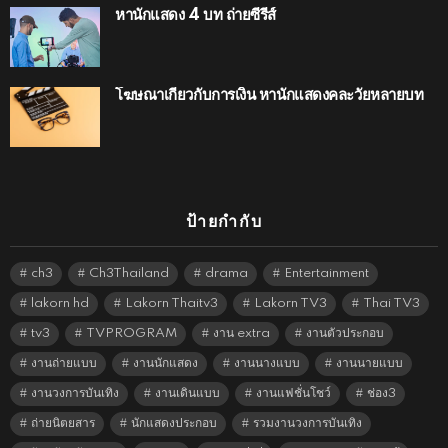
หานักแสดง 4 บท ถ่ายซีรีส์
โฆษณาเกี่ยวกับการเงิน หานักแสดงคละวัยหลายบท
ป้ายกำกับ
ch3
Ch3Thailand
drama
Entertainment
lakorn hd
Lakorn Thaitv3
Lakorn TV3
Thai TV3
tv3
TVPROGRAM
งาน extra
งานตัวประกอบ
งานถ่ายแบบ
งานนักแสดง
งานนางแบบ
งานนายแบบ
งานวงการบันเทิง
งานเดินแบบ
งานแฟชั่นโชว์
ช่อง3
ถ่ายนิตยสาร
นักแสดงประกอบ
รวมงานวงการบันเทิง