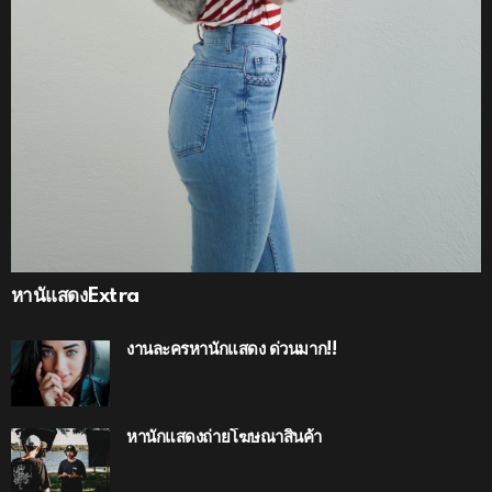
หานัแสดงExtra
งานละครหานักแสดง ด่วนมาก!!
หานักแสดงถ่ายโฆษณาสินค้า