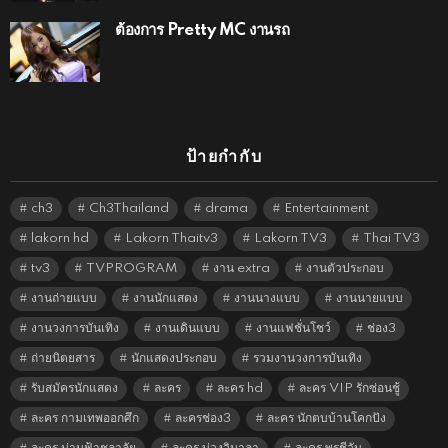
ต้องการ Pretty MC งานรถ
ป้ายกำกับ
ch3
Ch3Thailand
drama
Entertainment
lakorn hd
Lakorn Thaitv3
Lakorn TV3
Thai TV3
tv3
TVPROGRAM
งาน extra
งานตัวประกอบ
งานถ่ายแบบ
งานนักแสดง
งานนางแบบ
งานนายแบบ
งานวงการบันเทิง
งานเดินแบบ
งานแฟชั่นโชว์
ช่อง3
ถ่ายนิตยสาร
นักแสดงประกอบ
รวมงานวงการบันเทิง
รับสมัครนักแสดง
ละคร
ละคร hd
ละคร VIP รักซ่อนชู้
ละคร กามเทพออกศึก
ละครช่อง3
ละคร นักตบบ้านโคกปัง