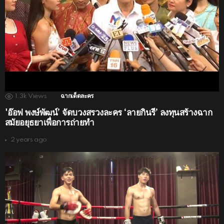
1.3k
Views
ฉากเด็ดละคร
'อ๊อฟ พงษ์พัฒน์’ จัดบวงสรวงละคร ‘ลายกินรี’ ลงทุนสร้างฉาก
สมัยอยุธยาเพื่อการถ่ายทำ
2 years ago