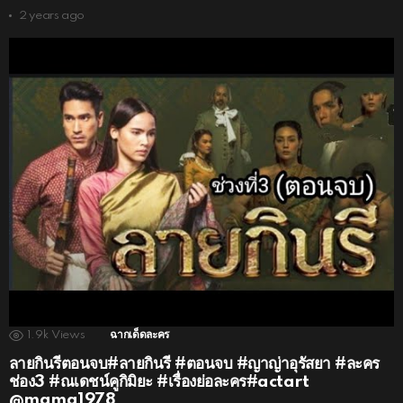
2 years ago
1.9k
Views
ฉากเด็ดละคร
ลายกินรีตอนจบ#ลายกินรี #ตอนจบ #ญาญ่าอุรัสยา #ละคร
ช่อง3 #ณเดชน์คูกิมิยะ #เรื่องย่อละคร#actart
@mama1978