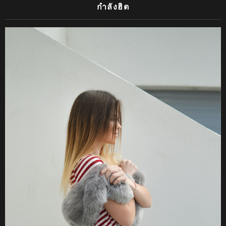
กำลังฮิต