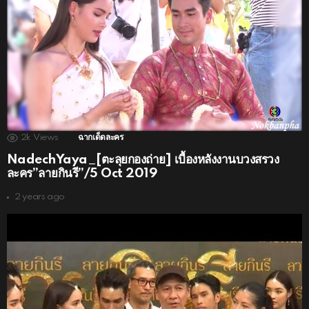
2k
Views
ฉากเด็ดละคร
NadechYaya_[ตะลุยกองถ่าย] เบื้องหลังงานบวงสรวง
ละคร”ลายกินรี”/5 Oct 2019
2 years ago