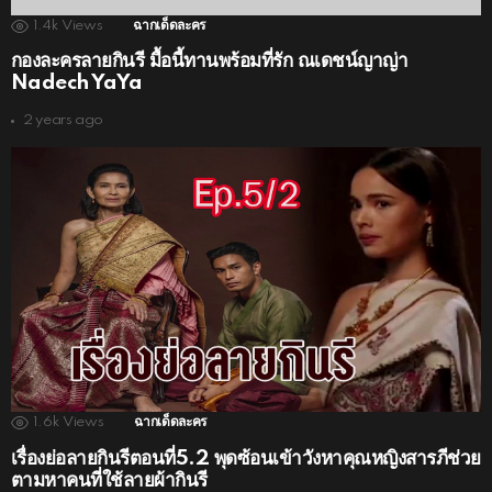
1.4k
Views
ฉากเด็ดละคร
กองละครลายกินรี มื้อนี้ทานพร้อมที่รัก ณเดชน์ญาญ่า
Nadech YaYa
2 years ago
1.6k
Views
ฉากเด็ดละคร
เรื่องย่อลายกินรีตอนที่5.2 พุดซ้อนเข้าวังหาคุณหญิงสารภีช่วย
ตามหาคนที่ใช้ลายผ้ากินรี