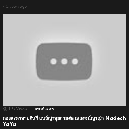
2 years ago
1.8k
Views
ฉากเด็ดละคร
กองละครลายกินรี แบร์ญ่าลุยถ่ายต่อ ณเดชน์ญาญ่า Nadech
YaYa