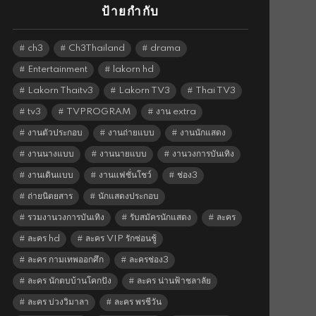
ป้ายกำกับ
ch3
Ch3Thailand
drama
Entertainment
lakorn hd
Lakorn Thaitv3
Lakorn TV3
Thai TV3
tv3
TVPROGRAM
งาน extra
งานตัวประกอบ
งานถ่ายแบบ
งานนักแสดง
งานนางแบบ
งานนายแบบ
งานวงการบันเทิง
งานเดินแบบ
งานแฟชั่นโชว์
ช่อง3
ถ่ายนิตยสาร
นักแสดงประกอบ
รวมงานวงการบันเทิง
รับสมัครนักแสดง
ละคร
ละคร hd
ละคร VIP รักซ่อนชู้
ละคร กามเทพออกศึก
ละครช่อง3
ละคร นักตบบ้านโคกปัง
ละคร น่านฟ้าชลาลัย
ละคร บ่วงวิมาลา
ละคร พรชีวัน