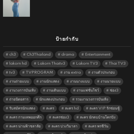
ป้ายกำกับ
ch3
Ch3Thailand
drama
Entertainment
lakorn hd
Lakorn Thaitv3
Lakorn TV3
Thai TV3
tv3
TVPROGRAM
งาน extra
งานตัวประกอบ
งานถ่ายแบบ
งานนักแสดง
งานนางแบบ
งานนายแบบ
งานวงการบันเทิง
งานเดินแบบ
งานแฟชั่นโชว์
ช่อง3
ถ่ายนิตยสาร
นักแสดงประกอบ
รวมงานวงการบันเทิง
รับสมัครนักแสดง
ละคร
ละคร hd
ละคร VIP รักซ่อนชู้
ละคร กามเทพออกศึก
ละครช่อง3
ละคร นักตบบ้านโคกปัง
ละคร น่านฟ้าชลาลัย
ละคร บ่วงวิมาลา
ละคร พรชีวัน