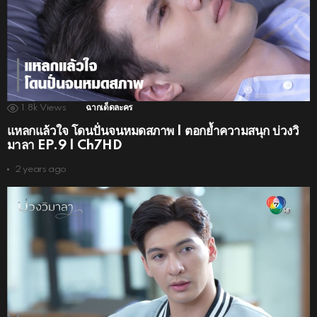
1.8k
Views
ฉากเด็ดละคร
แหลกแล้วใจ โดนปั่นจนหมดสภาพ | ตอกย้ำความสนุก บ่วงวิ
มาลา EP.9 | Ch7HD
2 years ago