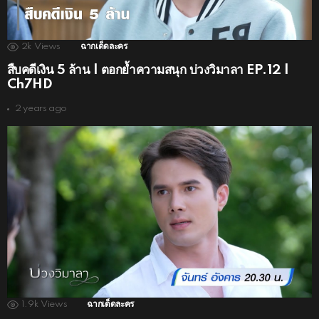
2k
Views
ฉากเด็ดละคร
สืบคดีเงิน 5 ล้าน | ตอกย้ำความสนุก บ่วงวิมาลา EP.12 |
Ch7HD
2 years ago
1.9k
Views
ฉากเด็ดละคร