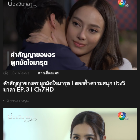
1.3k
Views
ฉากเด็ดละคร
คำสัญญาของอร ผูกมัดใจมารุต | ตอกย้ำความสนุก บ่วงวิ
มาลา EP.3 | Ch7HD
2 years ago