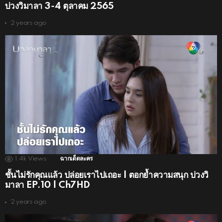
บ่วงวิมาลา 3-4 ตุลาคม 2565
2 years ago
1.4k
Views
ฉากเด็ดละคร
ชั้นไม่รักคุณแล้ว ปล่อยเราไปเถอะ | ตอกย้ำความสนุก บ่วงวิ
มาลา EP.10 | Ch7HD
2 years ago