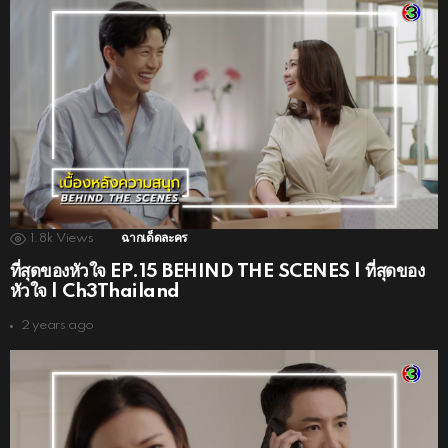
1.8k
Views
ฉากเด็ดละคร
ที่สุดของหัวใจ EP.15 BEHIND THE SCENES | ที่สุดของ
หัวใจ | Ch3Thailand
2 years ago