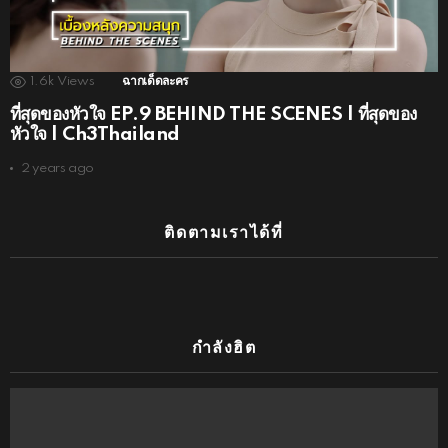
1.6k
Views
ฉากเด็ดละคร
ที่สุดของหัวใจ EP.9 BEHIND THE SCENES | ที่สุดของ
หัวใจ | Ch3Thailand
2 years ago
ติดตามเราได้ที่
กำลังฮิต