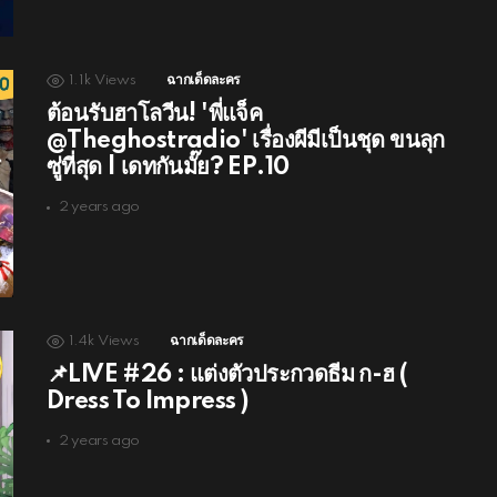
1.1k
Views
ฉากเด็ดละคร
ต้อนรับฮาโลวีน! 'พี่แจ็ค
@Theghostradio' เรื่องผีมีเป็นชุด ขนลุก
ซู่ที่สุด | เดทกันมั๊ย? EP.10
2 years ago
1.4k
Views
ฉากเด็ดละคร
📌LIVE #26 : แต่งตัวประกวดธีม ก-ฮ (
Dress To Impress )
2 years ago