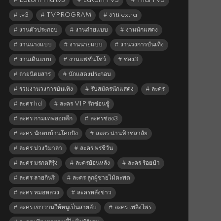
Lakorn Thaitv3
Lakorn TV3
Thai TV3
tv3
TVPROGRAM
งาน extra
งานตัวประกอบ
งานถ่ายแบบ
งานนักแสดง
งานนางแบบ
งานนายแบบ
งานวงการบันเทิง
งานเดินแบบ
งานแฟชั่นโชว์
ช่อง3
ถ่ายนิตยสาร
นักแสดงประกอบ
รวมงานวงการบันเทิง
รับสมัครนักแสดง
ละคร
ละคร hd
ละคร VIP รักซ่อนชู้
ละคร กามเทพออกศึก
ละครช่อง3
ละคร นักตบบ้านโคกปัง
ละคร น่านฟ้าชลาลัย
ละคร บ่วงวิมาลา
ละคร พรชีวัน
ละคร มรกตสีรุ้ง
ละครย้อนหลัง
ละคร ร้อยป่า
ละคร ลายกินรี
ละคร ลูกผู้ชายไม้ตะพด
ละคร หมอหลวง
ละครหลังข่าว
ละคร เขาวานให้หนูเป็นสายลับ
ละคร เพลิงไพร