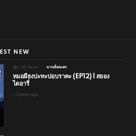
EST NEW
1.3k
Views
ฉากเด็ดละคร
หมอผีธงปะทะปอบราคะ (EP12) l สยอง
ไดอารี่
2 years ago