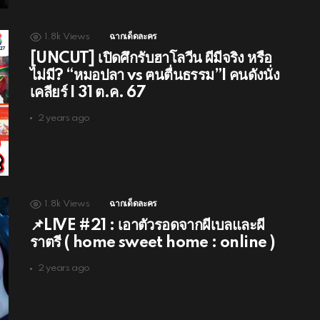
1.8k
Views
ฉากเด็ดละคร
[UNCUT] เปิดศึกรับฮาโลวีน ผีมีจริง หรือ
ไม่มี? “หมอปลา vs ฅนตื่นธรรม”I คนดังนั่ง
เคลียร์ I 31 ต.ค. 67
2 years ago
1.8k
Views
ฉากเด็ดละคร
📌LIVE #21 : เอาตัวรอดจากผีเบลและผี
ราตรี ( home sweet home : online )
2 years ago