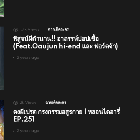
1.7k
Views
ฉากเด็ดละคร
พิสูจน์ผีตำนาน!! อาถรรพ์ปอปเชื้อ
(Feat.Oaujun hi-end และ ฟอร์ดจ้า)
2 years ago
2k
Views
ฉากเด็ดละคร
ดงผีเปรต กรงกรรมอสูรกาย | หลอนไดอารี่
EP.251
2 years ago