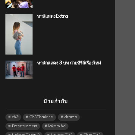
หานัแสดงExtra
หานักแสดง 3 บท ถ่ายซีรีส์เรื่องใหม่
ป้ายกำกับ
ch3
Ch3Thailand
drama
Entertainment
lakorn hd