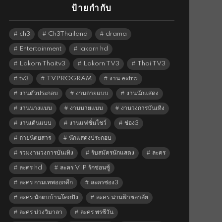
ป้ายกำกับ
ch3
Ch3Thailand
drama
Entertainment
lakorn hd
Lakorn Thaitv3
Lakorn TV3
Thai TV3
tv3
TVPROGRAM
งาน extra
งานตัวประกอบ
งานถ่ายแบบ
งานนักแสดง
งานนางแบบ
งานนายแบบ
งานวงการบันเทิง
งานเดินแบบ
งานแฟชั่นโชว์
ช่อง3
ถ่ายนิตยสาร
นักแสดงประกอบ
รวมงานวงการบันเทิง
รับสมัครนักแสดง
ละคร
ละคร hd
ละคร VIP รักซ่อนชู้
ละคร กามเทพออกศึก
ละครช่อง3
ละคร นักตบบ้านโคกปัง
ละคร น่านฟ้าชลาลัย
ละคร บ่วงวิมาลา
ละคร พรชีวัน