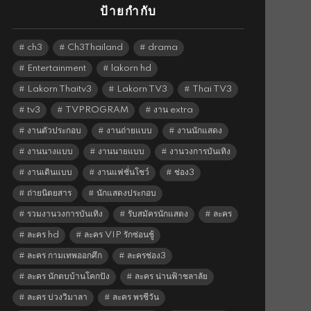
ป้ายกำกับ
ch3
Ch3Thailand
drama
Entertainment
lakorn hd
Lakorn Thaitv3
Lakorn TV3
Thai TV3
tv3
TVPROGRAM
งาน extra
งานตัวประกอบ
งานถ่ายแบบ
งานนักแสดง
งานนางแบบ
งานนายแบบ
งานวงการบันเทิง
งานเดินแบบ
งานแฟชั่นโชว์
ช่อง3
ถ่ายนิตยสาร
นักแสดงประกอบ
รวมงานวงการบันเทิง
รับสมัครนักแสดง
ละคร
ละคร hd
ละคร VIP รักซ่อนชู้
ละคร กามเทพออกศึก
ละครช่อง3
ละคร นักตบบ้านโคกปัง
ละคร น่านฟ้าชลาลัย
ละคร บ่วงวิมาลา
ละคร พรชีวัน