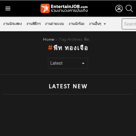
LOGIN
S
Menu
งานนักแสดง
งานพิธีกร
งานถ่ายแบบ
งานนักร้อง
งานอื่นๆ
You are here:
Home
Tag Archives: พีท ทองเจือ
พีท ทองเจือ
LATEST NEW