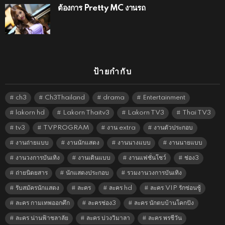
ต้องการ Pretty MC งานรถ
ป้ายกำกับ
ch3
Ch3Thailand
drama
Entertainment
lakorn hd
Lakorn Thaitv3
Lakorn TV3
Thai TV3
tv3
TVPROGRAM
งาน extra
งานตัวประกอบ
งานถ่ายแบบ
งานนักแสดง
งานนางแบบ
งานนายแบบ
งานวงการบันเทิง
งานเดินแบบ
งานแฟชั่นโชว์
ช่อง3
ถ่ายนิตยสาร
นักแสดงประกอบ
รวมงานวงการบันเทิง
รับสมัครนักแสดง
ละคร
ละคร hd
ละคร VIP รักซ่อนชู้
ละคร กามเทพออกศึก
ละครช่อง3
ละคร นักตบบ้านโคกปัง
ละคร น่านฟ้าชลาลัย
ละคร บ่วงวิมาลา
ละคร พรชีวัน