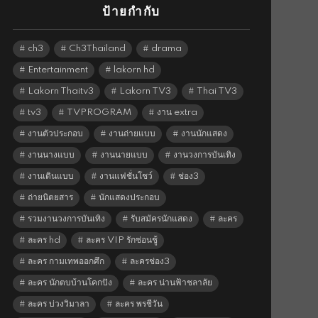
ป้ายกำกับ
ch3
Ch3Thailand
drama
Entertainment
lakorn hd
Lakorn Thaitv3
Lakorn TV3
Thai TV3
tv3
TVPROGRAM
งาน extra
งานตัวประกอบ
งานถ่ายแบบ
งานนักแสดง
งานนางแบบ
งานนายแบบ
งานวงการบันเทิง
งานเดินแบบ
งานแฟชั่นโชว์
ช่อง3
ถ่ายนิตยสาร
นักแสดงประกอบ
รวมงานวงการบันเทิง
รับสมัครนักแสดง
ละคร
ละคร hd
ละคร VIP รักซ่อนชู้
ละคร กามเทพออกศึก
ละครช่อง3
ละคร นักตบบ้านโคกปัง
ละคร น่านฟ้าชลาลัย
ละคร บ่วงวิมาลา
ละคร พรชีวัน