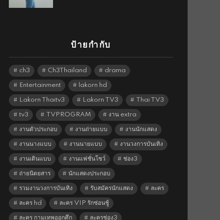
ป้ายกำกับ
ch3
Ch3Thailand
drama
Entertainment
lakorn hd
Lakorn Thaitv3
Lakorn TV3
Thai TV3
tv3
TVPROGRAM
งาน extra
งานตัวประกอบ
งานถ่ายแบบ
งานนักแสดง
งานนางแบบ
งานนายแบบ
งานวงการบันเทิง
งานเดินแบบ
งานแฟชั่นโชว์
ช่อง3
ถ่ายนิตยสาร
นักแสดงประกอบ
รวมงานวงการบันเทิง
รับสมัครนักแสดง
ละคร
ละคร hd
ละคร VIP รักซ่อนชู้
ละคร กามเทพออกศึก
ละครช่อง3