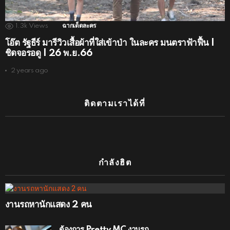
1.3k
Views
ฉากเด็ดละคร
โอ๊ต รัฐธีร์ มารีวิวเสื้อผ้าที่ใส่เข้าป่า ในละคร มนตราฟ้าฟื้น |
ชิดจอรอดู | 26 พ.ย.66
2 years ago
ติดตามเราได้ที่
กำลังฮิต
งานรถหานักแสดง 2 คน
ต้องการ Pretty MC งานรถ