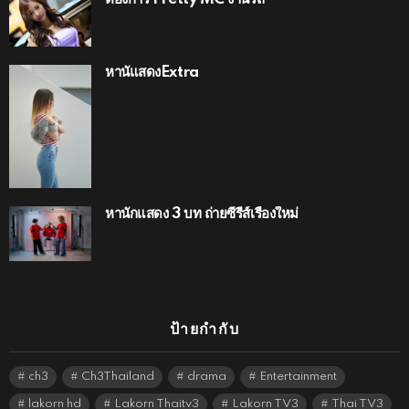
หานัแสดงExtra
หานักแสดง 3 บท ถ่ายซีรีส์เรื่องใหม่
ป้ายกำกับ
ch3
Ch3Thailand
drama
Entertainment
lakorn hd
Lakorn Thaitv3
Lakorn TV3
Thai TV3