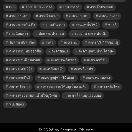
tv3
TVPROGRAM
งาน extra
งานตัวประกอบ
งานถ่ายแบบ
งานนักแสดง
งานนางแบบ
งานนายแบบ
งานวงการบันเทิง
งานเดินแบบ
งานแฟชั่นโชว์
ช่อง3
ถ่ายนิตยสาร
นักแสดงประกอบ
รวมงานวงการบันเทิง
รับสมัครนักแสดง
ละคร
ละคร hd
ละคร VIP รักซ่อนชู้
ละคร กามเทพออกศึก
ละครช่อง3
ละคร นักตบบ้านโคกปัง
ละคร น่านฟ้าชลาลัย
ละคร บ่วงวิมาลา
ละคร พรชีวัน
ละคร มรกตสีรุ้ง
ละครย้อนหลัง
ละคร ร้อยป่า
ละคร ลายกินรี
ละคร ลูกผู้ชายไม้ตะพด
ละคร หมอหลวง
ละครหลังข่าว
ละคร เขาวานให้หนูเป็นสายลับ
ละคร เพลิงไพร
ละคร เพียงชายคนนี้ไม่ใช่ผู้วิเศษ
ละคร โลกหมุนรอบเธอ
หนังช่อง3
© 2026 by EntertainJOB.com