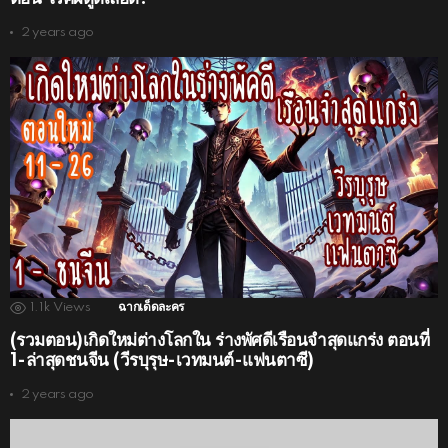
2 years ago
1.1k
Views
ฉากเด็ดละคร
(รวมตอน)เกิดใหม่ต่างโลกใน ร่างพัศดีเรือนจำสุดแกร่ง ตอนที่
1-ล่าสุดชนจีน (วีรบุรุษ-เวทมนต์-แฟนตาซี)
2 years ago