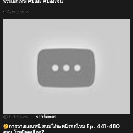
พระเอกเทพ #มังงะ #มังงะจีน
2 years ago
1.4k
Views
ฉากเด็ดละคร
การวางแผนหนี สนมโง่จะหนีรอดไหม Ep. 441-480
ตอน โรคผีดูดเลือด?