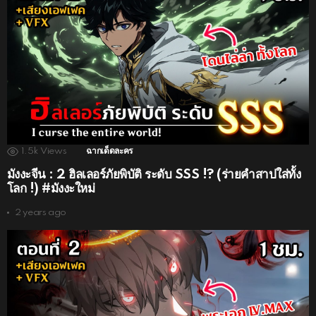
1.5k
Views
ฉากเด็ดละคร
มังงะจีน : 2 ฮิลเลอร์ภัยพิบัติ ระดับ SSS !? (ร่ายคำสาปใส่ทั้ง
โลก !) #มังงะใหม่
2 years ago