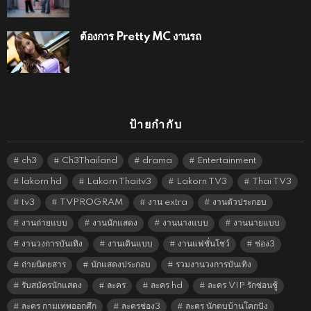
ต้องการ Pretty MC งานรถ
ป้ายกำกับ
ch3
Ch3Thailand
drama
Entertainment
lakorn hd
Lakorn Thaitv3
Lakorn TV3
Thai TV3
tv3
TVPROGRAM
งาน extra
งานตัวประกอบ
งานถ่ายแบบ
งานนักแสดง
งานนางแบบ
งานนายแบบ
งานวงการบันเทิง
งานเดินแบบ
งานแฟชั่นโชว์
ช่อง3
ถ่ายนิตยสาร
นักแสดงประกอบ
รวมงานวงการบันเทิง
รับสมัครนักแสดง
ละคร
ละคร hd
ละคร VIP รักซ่อนชู้
ละคร กามเทพออกศึก
ละครช่อง3
ละคร นักตบบ้านโคกปัง