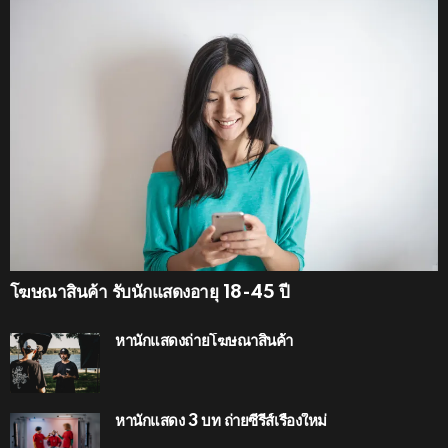
โฆษณาสินค้า รับนักแสดงอายุ 18-45 ปี
หานักแสดงถ่ายโฆษณาสินค้า
หานักแสดง 3 บท ถ่ายซีรีส์เรื่องใหม่