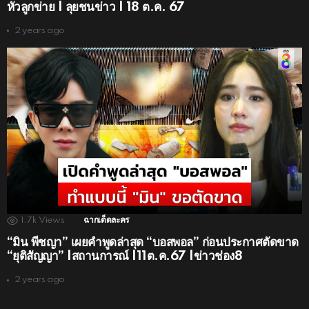
หัวลูกข่าย | ลุยชนข่าว | 18 ต.ค. 67
2 years ago
1.7k
Views
ฉากเด็ดละคร
“มิน พีชญา” เผยคำพูดล่าสุด “บอสพอล” ก่อนประกาศตัดขาด
“ยุติสัญญา” |สถานการณ์ |11ต.ค.67 |ข่าวช่อง8
2 years ago