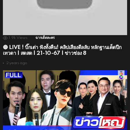
1.9k
Views
ฉากเด็ดละคร
🔴 LIVE ! บิ๊กเต่า ฟังทั้งคืน! คลิปเสียงดีลลับ หลักฐานเด็ดปีก
เทวดา | สดสด | 21-10-67 | ข่าวช่อง 8
2 years ago