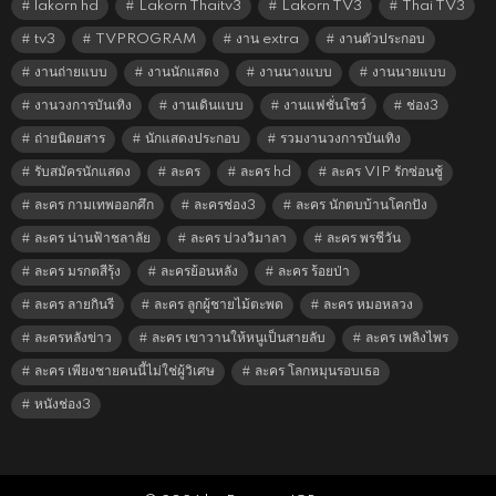
lakorn hd
Lakorn Thaitv3
Lakorn TV3
Thai TV3
tv3
TVPROGRAM
งาน extra
งานตัวประกอบ
งานถ่ายแบบ
งานนักแสดง
งานนางแบบ
งานนายแบบ
งานวงการบันเทิง
งานเดินแบบ
งานแฟชั่นโชว์
ช่อง3
ถ่ายนิตยสาร
นักแสดงประกอบ
รวมงานวงการบันเทิง
รับสมัครนักแสดง
ละคร
ละคร hd
ละคร VIP รักซ่อนชู้
ละคร กามเทพออกศึก
ละครช่อง3
ละคร นักตบบ้านโคกปัง
ละคร น่านฟ้าชลาลัย
ละคร บ่วงวิมาลา
ละคร พรชีวัน
ละคร มรกตสีรุ้ง
ละครย้อนหลัง
ละคร ร้อยป่า
ละคร ลายกินรี
ละคร ลูกผู้ชายไม้ตะพด
ละคร หมอหลวง
ละครหลังข่าว
ละคร เขาวานให้หนูเป็นสายลับ
ละคร เพลิงไพร
ละคร เพียงชายคนนี้ไม่ใช่ผู้วิเศษ
ละคร โลกหมุนรอบเธอ
หนังช่อง3