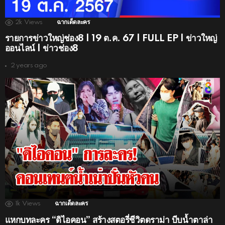
2k
Views
ฉากเด็ดละคร
รายการข่าวใหญ่ช่อง8 | 19 ต.ค. 67 | FULL EP | ข่าวใหญ่
ออนไลน์ | ข่าวช่อง8
2 years ago
1k
Views
ฉากเด็ดละคร
แหกบทละคร “ดิไอคอน” สร้างสตอรี่ชีวิตดราม่า บีบน้ำตาล่า