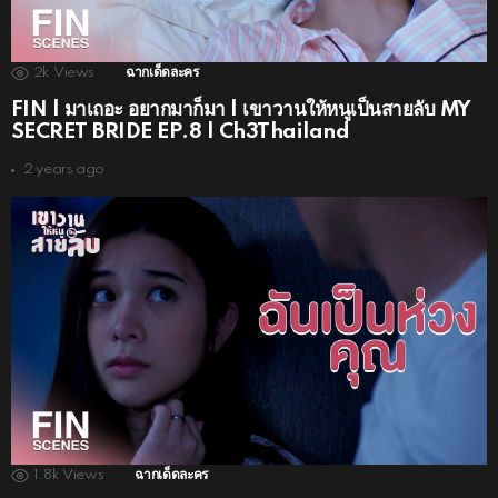
2k
Views
ฉากเด็ดละคร
FIN | มาเถอะ อยากมาก็มา | เขาวานให้หนูเป็นสายลับ MY
SECRET BRIDE EP.8 | Ch3Thailand
2 years ago
1.8k
Views
ฉากเด็ดละคร