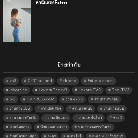
หานัแสดงExtra
ป้ายกำกับ
ch3
Ch3Thailand
drama
Entertainment
lakorn hd
Lakorn Thaitv3
Lakorn TV3
Thai TV3
tv3
TVPROGRAM
งาน extra
งานตัวประกอบ
งานถ่ายแบบ
งานนักแสดง
งานนางแบบ
งานนายแบบ
งานวงการบันเทิง
งานเดินแบบ
งานแฟชั่นโชว์
ช่อง3
ถ่ายนิตยสาร
นักแสดงประกอบ
รวมงานวงการบันเทิง
รับสมัครนักแสดง
ละคร
ละคร hd
ละคร VIP รักซ่อนชู้