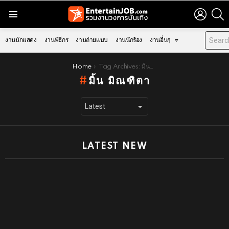
LOGIN
S
Menu
งานนักแสดง
งานพิธีกร
งานถ่ายแบบ
งานนักร้อง
งานอื่นๆ
You are here:
Home
Tag Archives: มิ้น มิณฑิตา
มิ้น มิณฑิตา
LATEST NEW