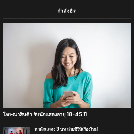
กำลังฮิต
โฆษณาสินค้า รับนักแสดงอายุ 18-45 ปี
หานักแสดง 3 บท ถ่ายซีรีส์เรื่องใหม่