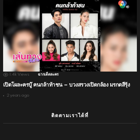
1.4k
Views
ฉากเด็ดละคร
เปิดโผละครบู๊ คนกล้าท้าชน – บวงสรวงเปิดกล้อง มรกตสีรุ้ง
2 years ago
ติดตามเราได้ที่