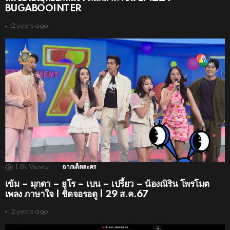
BUGABOOINTER
2 years ago
1.8k
Views
ฉากเด็ดละคร
เข้ม – มุกดา – ยูโร – เบน – เปรี้ยว – น้องณิริน โพรโมต
เพลง ภาษาใจ | ชิดจอรอดู | 29 ส.ค.67
2 years ago