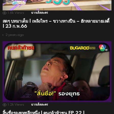
1.6k
Views
ฉากเด็ดละคร
สดๆ บทมาเต็ม | เพลิงไพร – ขวางทางปืน – ฮักหลายมายเลดี้
| 23 ก.พ.66
2 years ago
1.2k
Views
ฉากเด็ดละคร
สิ้นชื่อรองยุทธอีกหนึ่ง l คนกล้าท้าชน EP.22 l