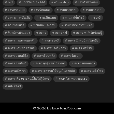
tv3
TVPROGRAM
งาน extra
งานตัวประกอบ
งานถ่ายแบบ
งานนักแสดง
งานนางแบบ
งานนายแบบ
งานวงการบันเทิง
งานเดินแบบ
งานแฟชั่นโชว์
ช่อง3
ถ่ายนิตยสาร
นักแสดงประกอบ
รวมงานวงการบันเทิง
รับสมัครนักแสดง
ละคร
ละคร hd
ละคร VIP รักซ่อนชู้
ละคร กามเทพออกศึก
ละครช่อง3
ละคร นักตบบ้านโคกปัง
ละคร น่านฟ้าชลาลัย
ละคร บ่วงวิมาลา
ละคร พรชีวัน
ละคร มรกตสีรุ้ง
ละครย้อนหลัง
ละคร ร้อยป่า
ละคร ลายกินรี
ละคร ลูกผู้ชายไม้ตะพด
ละคร หมอหลวง
ละครหลังข่าว
ละคร เขาวานให้หนูเป็นสายลับ
ละคร เพลิงไพร
ละคร เพียงชายคนนี้ไม่ใช่ผู้วิเศษ
ละคร โลกหมุนรอบเธอ
หนังช่อง3
© 2026 by EntertainJOB.com