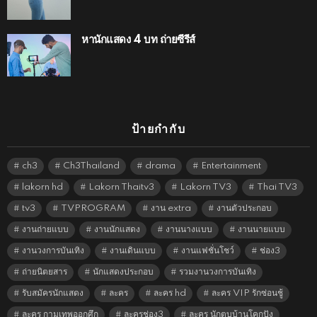
หานักแสดง 4 บท ถ่ายซีรีส์
ป้ายกำกับ
ch3
Ch3Thailand
drama
Entertainment
lakorn hd
Lakorn Thaitv3
Lakorn TV3
Thai TV3
tv3
TVPROGRAM
งาน extra
งานตัวประกอบ
งานถ่ายแบบ
งานนักแสดง
งานนางแบบ
งานนายแบบ
งานวงการบันเทิง
งานเดินแบบ
งานแฟชั่นโชว์
ช่อง3
ถ่ายนิตยสาร
นักแสดงประกอบ
รวมงานวงการบันเทิง
รับสมัครนักแสดง
ละคร
ละคร hd
ละคร VIP รักซ่อนชู้
ละคร กามเทพออกศึก
ละครช่อง3
ละคร นักตบบ้านโคกปัง