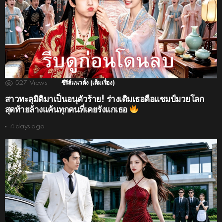
527
Views
ซีรีส์แนวตั้ง (เต็มเรื่อง)
สาวทะลุมิติมาเป็นอนุตัวร้าย! ร่างเดิมเธอคือแชมป์มวยโลก
สุดท้ายล้างแค้นทุกคนที่เคยรังแกเธอ
4 days ago