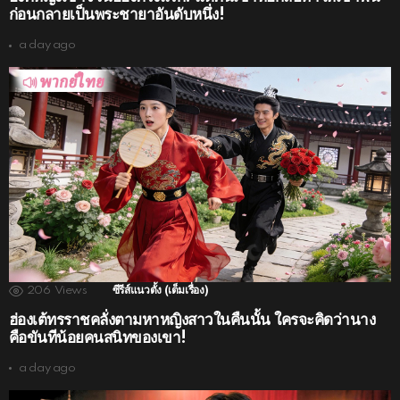
ก่อนกลายเป็นพระชายาอันดับหนึ่ง!
a day ago
206
Views
ซีรีส์แนวตั้ง (เต็มเรื่อง)
ฮ่องเต้ทรราชคลั่งตามหาหญิงสาวในคืนนั้น ใครจะคิดว่านาง
คือขันทีน้อยคนสนิทของเขา!
a day ago