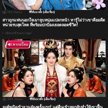
193
Views
ซีรีส์แนวตั้ง (เต็มเรื่อง)
สาวถูกแฟนนอกใจเมาจูบหนุ่มแปลกหน้า หารู้ไม่ว่าเขาคืออดีต
หน่วยรบสุดโหด ที่พร้อมปกป้องเธอตลอดชีวิต!
about 8 hours ago
244
Views
ซีรีส์แนวตั้ง (เต็มเรื่อง)
องค์หญิงเข้าจวนอ๋องครั้งแรก! แต่คืนเข้าหอกลับทำให้เขาฟื้น