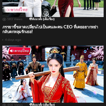
583
Views
ซีรีส์แนวตั้ง (เต็มเรื่อง)
ภรรยาขี้ขลาดเปลี่ยนไปเป็นคนละคน CEO ที่เคยอยากหย่า
กลับตกหลุมรักเธอ!
4 days ago
466
Views
ซีรีส์แนวตั้ง (เต็มเรื่อง)