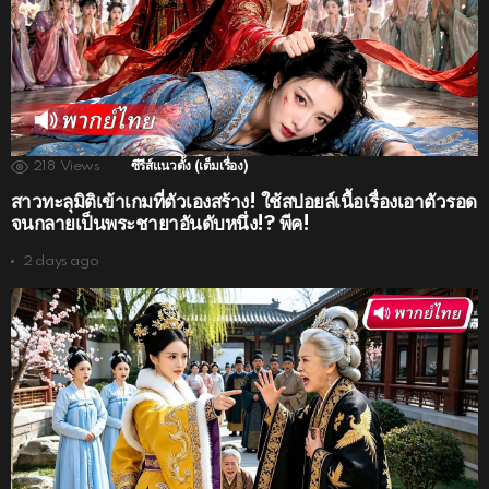
218
Views
ซีรีส์แนวตั้ง (เต็มเรื่อง)
สาวทะลุมิติเข้าเกมที่ตัวเองสร้าง! ใช้สปอยล์เนื้อเรื่องเอาตัวรอด
จนกลายเป็นพระชายาอันดับหนึ่ง!? พีค!
2 days ago