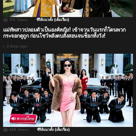
316
Views
ซีรีส์แนวตั้ง (เต็มเรื่อง)
แม่ทัพสาวปลอมตัวเป็นองค์หญิง! เข้าจวนวันแรกก็โดนพวก
กระจอกดูถูก ก่อนโชว์พลังตบสั่งสอนจนช็อกทั้งวัง!
2 days ago
448
Views
ซีรีส์แนวตั้ง (เต็มเรื่อง)