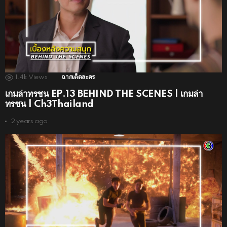
1.4k
Views
ฉากเด็ดละคร
เกมล่าทรชน EP.13 BEHIND THE SCENES | เกมล่า
ทรชน | Ch3Thailand
2 years ago