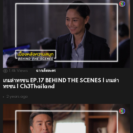
1.4k
Views
ฉากเด็ดละคร
เกมล่าทรชน EP.17 BEHIND THE SCENES | เกมล่า
ทรชน | Ch3Thailand
2 years ago