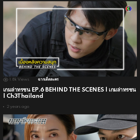
1.8k
Views
ฉากเด็ดละคร
เกมล่าทรชน EP.6 BEHIND THE SCENES | เกมล่าทรชน
| Ch3Thailand
2 years ago