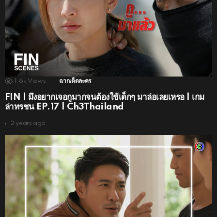
1.6k
Views
ฉากเด็ดละคร
FIN | มึงอยากเจอกูมากจนต้องใช้เด็กๆ มาล่อเลยเหรอ | เกม
ล่าทรชน EP.17 | Ch3Thailand
2 years ago