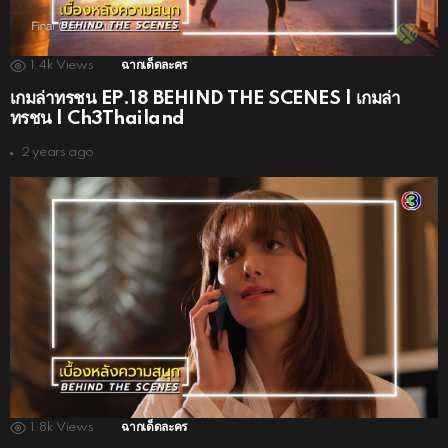
1.4k
Views
ฉากเด็ดละคร
เกมล่าทรชน EP.18 BEHIND THE SCENES | เกมล่า
ทรชน | Ch3Thailand
2 years ago
1.8k
Views
ฉากเด็ดละคร