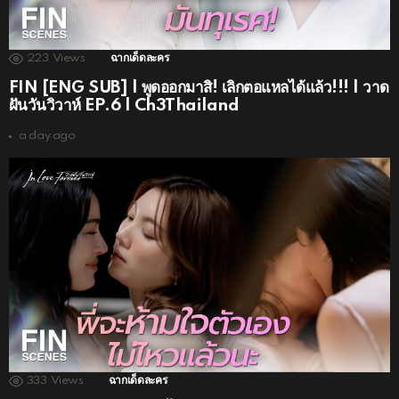
223
Views
ฉากเด็ดละคร
FIN [ENG SUB] | พูดออกมาสิ! เลิกตอแหลได้แล้ว!!! | วาด
ฝันวันวิวาห์ EP.6 | Ch3Thailand
a day ago
333
Views
ฉากเด็ดละคร