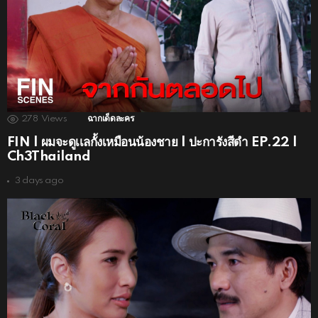
278
Views
ฉากเด็ดละคร
FIN | ผมจะดูเเลกั้งเหมือนน้องชาย | ปะการังสีดำ EP.22 |
Ch3Thailand
3 days ago