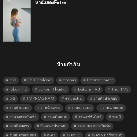
หานัแสดงExtra
ป้ายกำกับ
ch3
Ch3Thailand
drama
Entertainment
lakorn hd
Lakorn Thaitv3
Lakorn TV3
Thai TV3
tv3
TVPROGRAM
งาน extra
งานตัวประกอบ
งานถ่ายแบบ
งานนักแสดง
งานนางแบบ
งานนายแบบ
งานวงการบันเทิง
งานเดินแบบ
งานแฟชั่นโชว์
ช่อง3
ถ่ายนิตยสาร
นักแสดงประกอบ
รวมงานวงการบันเทิง
รับสมัครนักแสดง
ละคร
ละคร hd
ละคร VIP รักซ่อนชู้