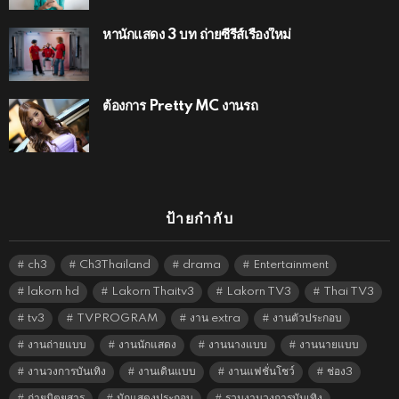
หานักแสดง 3 บท ถ่ายซีรีส์เรื่องใหม่
ต้องการ Pretty MC งานรถ
ป้ายกำกับ
ch3
Ch3Thailand
drama
Entertainment
lakorn hd
Lakorn Thaitv3
Lakorn TV3
Thai TV3
tv3
TVPROGRAM
งาน extra
งานตัวประกอบ
งานถ่ายแบบ
งานนักแสดง
งานนางแบบ
งานนายแบบ
งานวงการบันเทิง
งานเดินแบบ
งานแฟชั่นโชว์
ช่อง3
ถ่ายนิตยสาร
นักแสดงประกอบ
รวมงานวงการบันเทิง