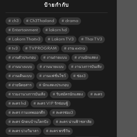
ป้ายกำกับ
ch3
Ch3Thailand
drama
Entertainment
lakorn hd
Lakorn Thaitv3
Lakorn TV3
Thai TV3
tv3
TVPROGRAM
งาน extra
งานตัวประกอบ
งานถ่ายแบบ
งานนักแสดง
งานนางแบบ
งานนายแบบ
งานวงการบันเทิง
งานเดินแบบ
งานแฟชั่นโชว์
ช่อง3
ถ่ายนิตยสาร
นักแสดงประกอบ
รวมงานวงการบันเทิง
รับสมัครนักแสดง
ละคร
ละคร hd
ละคร VIP รักซ่อนชู้
ละคร กามเทพออกศึก
ละครช่อง3
ละคร นักตบบ้านโคกปัง
ละคร น่านฟ้าชลาลัย
ละคร บ่วงวิมาลา
ละคร พรชีวัน