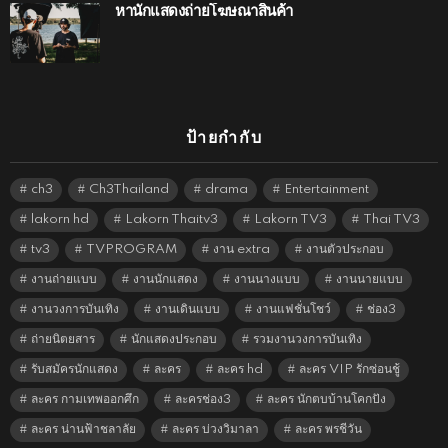
หานักแสดงถ่ายโฆษณาสินค้า
ป้ายกำกับ
ch3
Ch3Thailand
drama
Entertainment
lakorn hd
Lakorn Thaitv3
Lakorn TV3
Thai TV3
tv3
TVPROGRAM
งาน extra
งานตัวประกอบ
งานถ่ายแบบ
งานนักแสดง
งานนางแบบ
งานนายแบบ
งานวงการบันเทิง
งานเดินแบบ
งานแฟชั่นโชว์
ช่อง3
ถ่ายนิตยสาร
นักแสดงประกอบ
รวมงานวงการบันเทิง
รับสมัครนักแสดง
ละคร
ละคร hd
ละคร VIP รักซ่อนชู้
ละคร กามเทพออกศึก
ละครช่อง3
ละคร นักตบบ้านโคกปัง
ละคร น่านฟ้าชลาลัย
ละคร บ่วงวิมาลา
ละคร พรชีวัน