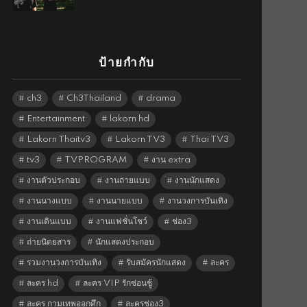
ป้ายกำกับ
ch3
Ch3Thailand
drama
Entertainment
lakorn hd
Lakorn Thaitv3
Lakorn TV3
Thai TV3
tv3
TVPROGRAM
งาน extra
งานตัวประกอบ
งานถ่ายแบบ
งานนักแสดง
งานนางแบบ
งานนายแบบ
งานวงการบันเทิง
งานเดินแบบ
งานแฟชั่นโชว์
ช่อง3
ถ่ายนิตยสาร
นักแสดงประกอบ
รวมงานวงการบันเทิง
รับสมัครนักแสดง
ละคร
ละคร hd
ละคร VIP รักซ่อนชู้
ละคร กามเทพออกศึก
ละครช่อง3