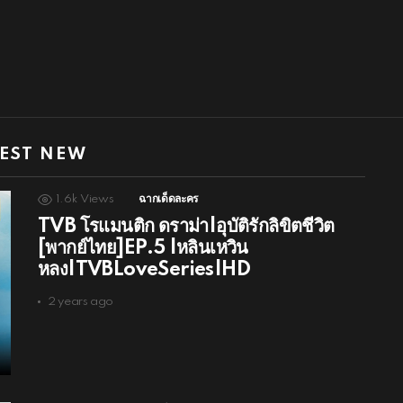
EST NEW
1.6k
Views
ฉากเด็ดละคร
TVB โรแมนติก ดราม่า|อุบัติรักลิขิตชีวิต
[พากย์ไทย]EP.5 |หลินเหวิน
หลง|TVBLoveSeries|HD
2 years ago