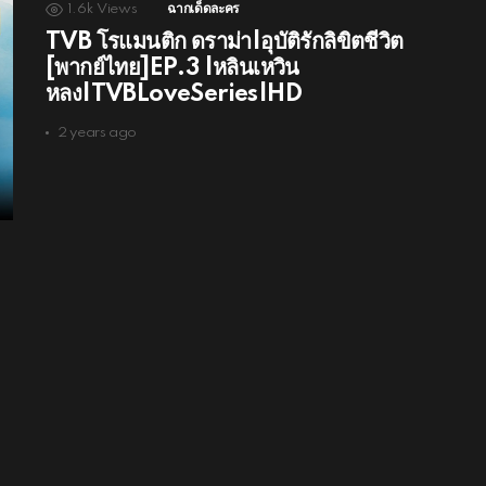
1.6k
Views
ฉากเด็ดละคร
TVB โรแมนติก ดราม่า|อุบัติรักลิขิตชีวิต
[พากย์ไทย]EP.3 |หลินเหวิน
หลง|TVBLoveSeries|HD
2 years ago