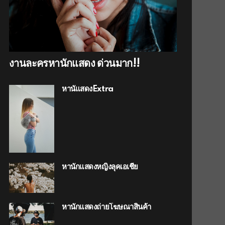
งานละครหานักแสดง ด่วนมาก!!
หานัแสดงExtra
หานักแสดงหญิงลุคเอเชีย
หานักแสดงถ่ายโฆษณาสินค้า