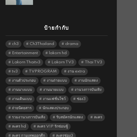
ป้ายกำกับ
ch3
Ch3Thailand
drama
Entertainment
lakorn hd
Lakorn Thaitv3
Lakorn TV3
Thai TV3
tv3
TVPROGRAM
งาน extra
งานตัวประกอบ
งานถ่ายแบบ
งานนักแสดง
งานนางแบบ
งานนายแบบ
งานวงการบันเทิง
งานเดินแบบ
งานแฟชั่นโชว์
ช่อง3
ถ่ายนิตยสาร
นักแสดงประกอบ
รวมงานวงการบันเทิง
รับสมัครนักแสดง
ละคร
ละคร hd
ละคร VIP รักซ่อนชู้
ละคร กามเทพออกศึก
ละครช่อง3